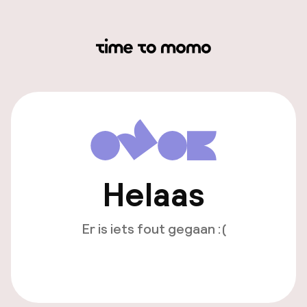
Helaas
Er is iets fout gegaan :(
Opnieuw laden