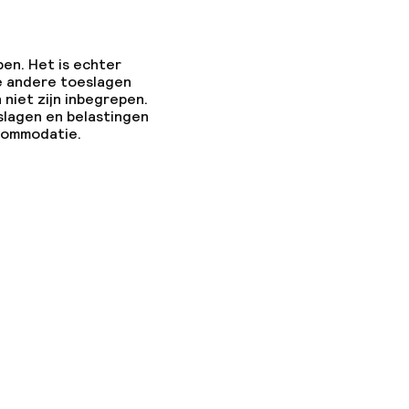
pen. Het is echter
e andere toeslagen
 niet zijn inbegrepen.
slagen en belastingen
ccommodatie.
ties