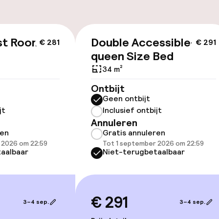
id
st Room
Double Accessible-
€ 281
€ 291
ltoegankelijk
queen Size Bed
34 m²
Ontbijt
Geen ontbijt
jt
Inclusief ontbijt
Annuleren
ren
Gratis annuleren
kamers beschikbaar
 2026 om 22:59
Tot 1 september 2026 om 22:59
aalbaar
Niet-terugbetaalbaar
llness
€ 291
 / gym
3–4 sep.
3–4 sep.