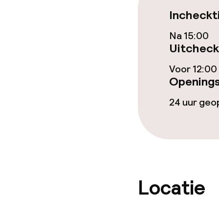
Ontbijt geser
Incheckt
Lunch à la car
Na 15:00
Uitcheck
Lunch, vast m
Voor 12:00
Openings
Dieetopties
24 uur ge
Speciale diee
Glutenvrije op
Locatie
Schoonmaakvo
Wasfaciliteit