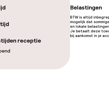
veerd aan tafel
Diner, vast menu
ijd
Belastingen
te
Roomservice
BTW is altijd inbegre
mogelijk dat sommig
tijd
en lokale belastingen
enu
Je betaalt deze toe
bij aankomst in je a
tijden receptie
opend
topties
Vegetarische op
ties
orzieningen
en (wasmachine)