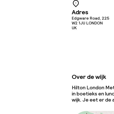
Wasservice
Adres
Edgware Road, 225
W2 1JU
LONDON
UK
Zakelijke facili
Conferentier
Vergaderruim
Over de wijk
Beleid
Hilton London Met
Overal rookvri
in boetieks en lun
wijk. Je eet er de
Kleine huisdi
(minder dan de