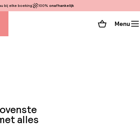
 bij elke boeking
100%
onafhankelijk
Menu
Winkelmand
Bekijk de kamers
 alle 147 foto’s
bovenste
met alles