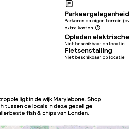
Parkeergelegenheid
Parkeren op eigen terrein (o
extra kosten
teiten
Opladen elektrische
Niet beschikbaar op locatie
Fietsenstalling
uimte
Niet beschikbaar op locatie
te
ropole ligt in de wijk Marylebone. Shop
j
Grote huisdiere
ch tussen de locals in deze gezellige
(meer dan 5 kg)
 allerbeste
fish & chips
van Londen.
eren toegestaan
 5 kg)