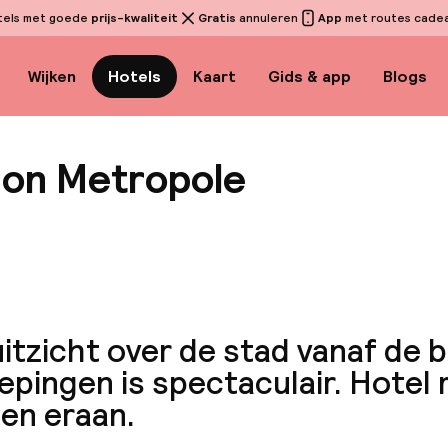
tels met goede
prijs-kwaliteit
Gratis
annuleren
App
met routes cadeau
Wijken
Hotels
Kaart
Gids & app
Blogs
don Metropole
Bekijk
itzicht over de stad vanaf de 
epingen is spectaculair. Hotel 
en eraan.