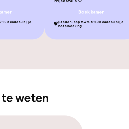
Prijsdetails
kamer
Boek kamer
11,99 cadeau bij je
Steden-app t.w.v. €11,99 cadeau bij je
💝
hotelboeking
gelegenheden
 te weten
iensten
Diner à la carte