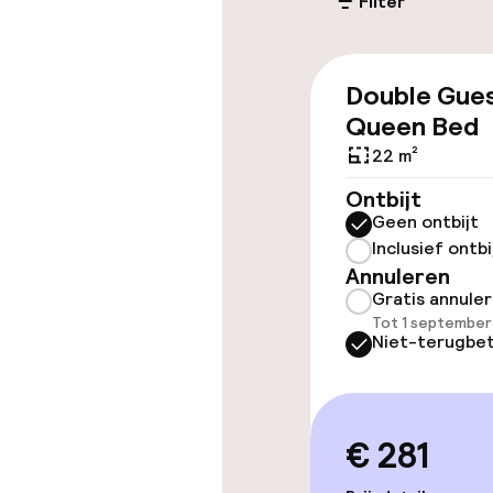
Filter
Toegankelijkhe
Double Gue
Overal rolstoe
Queen Bed
Lift
22 m²
Ontbijt
Geen ontbijt
Kamers
Inclusief ontbi
Annuleren
Gratis annule
Aansluitende 
Tot 1 september
Niet-terugbet
Zwemmen & we
€ 281
Fitnessruimte