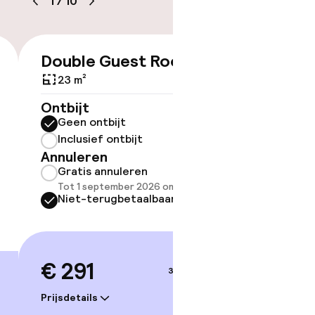
1
/
10
Double Guest Room
Double
€ 291
Bed
23 m²
34 m²
Ontbijt
Geen ontbijt
Ontbijt
Inclusief ontbijt
Geen 
Annuleren
Inclus
Gratis annuleren
Annule
Tot 1 september 2026 om 22:59
Grati
Niet-terugbetaalbaar
Tot 1 
Niet-
€ 291
3–4 sep.
€ 30
Prijsdetails