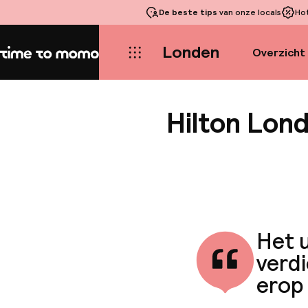
De beste tips
van onze locals
Ho
Londen
Overzicht
Home
Hilton Lon
Het u
verdi
erop 