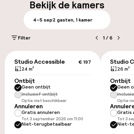
Parkeren & mobiliteit
Bekijk de kamers
Parkeergelegenheid op eigen terrein
4–5 sep
2 gasten, 1 kamer
(buiten)
£ 40,00 per dag
Filter
1
/
6
Openbaar parkeren
€ 197
Studio Accessible
Studio C
€ 197
Toegankelijkheid
24 m²
26 m²
Ontbijt
Overal rolstoeltoegankelijk
Ontbijt
Geen ontbijt
Geen o
Inclusief ontbijt
Inclusi
Lift
Optie niet beschikbaar
Optie ni
Annuleren
Annuler
Voor toegankelijkheid
Gratis annuleren
Gratis 
geoptimaliseerde kamers beschikbaar
Tot 3 september 2026 om 11:00
Tot 3 s
Niet-terugbetaalbaar
Niet-t