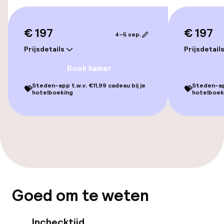
Kamers
Voor toegankelijkheid
€ 197
€ 197
geoptimaliseerde kamers beschikbaar
4–5 sep.
Prijsdetails
Prijsdetail
Zwemmen & wellness
Boek kamer
Steden-app t.w.v. €11,99 cadeau bij je
Steden-app
💝
💝
Fitnessruimte / gym
hotelboeking
hotelboek
Entertainment
Gratis wifi
Eet- en drinkgelegenheden
Goed om te weten
Bar
Inchecktijd