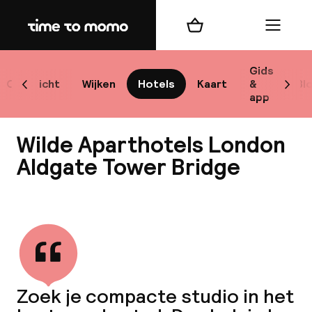
Home
Winkelmand
Menu
Lo
Gids
Overzicht
Wijken
Hotels
Kaart
&
Bl
Scroll naar links
Scrol
app
B
Wilde Aparthotels London
Aldgate Tower Bridge
Bekijk alle
best
Reisi
We
Zoek je compacte studio in het