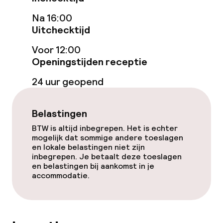
Schoonmaakvoorzieningen
Na 16:00
Uitchecktijd
Wasfaciliteiten (wasmachine)
Voor 12:00
Openingstijden receptie
Beleid
24 uur geopend
Kleine huisdieren toegestaan (minder
dan de 5 kg)
Belastingen
BTW is altijd inbegrepen. Het is echter
mogelijk dat sommige andere toeslagen
en lokale belastingen niet zijn
inbegrepen. Je betaalt deze toeslagen
en belastingen bij aankomst in je
accommodatie.