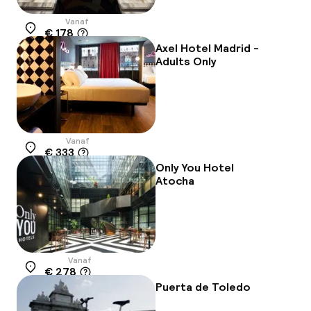
Vanaf
€ 178
Locatie
Axel Hotel Madrid -
Adults Only
Vanaf
€ 333
Locatie
Only You Hotel
Atocha
Vanaf
€ 278
Locatie
Puerta de Toledo