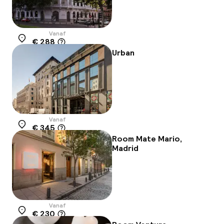
Vanaf
€ 288
Locatie
Urban
Vanaf
€ 345
Locatie
Room Mate Mario,
Madrid
Vanaf
€ 230
Locatie