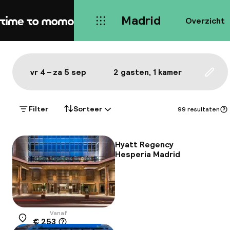
Madrid
Overzicht
Home
Kaart Madrid: de beste hotels
Alles
Hotels
Wijken
Eten & drinken
Bezie
Toon op de kaart:
vr 4 – za 5 sep
2 gasten, 1 kamer
Upda
Filter
Sorteer
99 resultaten
Hyatt Regency
Hesperia Madrid
Vanaf
€ 253
Locatie