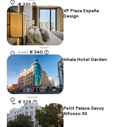
€ 201
Locatie
VP Plaza España
Design
Vanaf
€ 340
€ 390
Locatie
-13%
Inhala Hotel Garden
Vanaf
€ 229
Locatie
Petit Palace Savoy
Alfonso XII