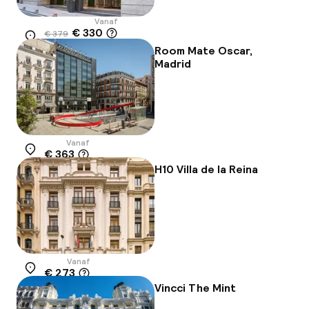
Vanaf
€ 330
€ 379
Locatie
-13%
Room Mate Oscar,
Madrid
Vanaf
€ 363
Locatie
H10 Villa de la Reina
Vanaf
€ 273
Locatie
Vincci The Mint