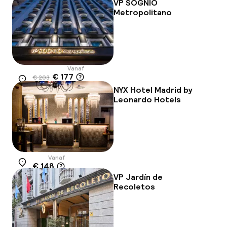
VP SOGNIO
Metropolitano
Vanaf
€ 177
€ 203
Locatie
-13%
NYX Hotel Madrid by
Leonardo Hotels
Vanaf
€ 148
Locatie
VP Jardín de
Recoletos