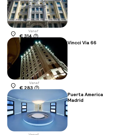
Vanaf
€ 314
Locatie
Vincci Via 66
Vanaf
€ 283
Locatie
Puerta America
Madrid
Vanaf