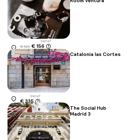
Room Ventura
Vanaf
€ 156
€ 163
Locatie
-4%
Catalonia las Cortes
Vanaf
€ 335
Locatie
The Social Hub
Madrid 3