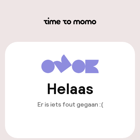
Helaas
Er is iets fout gegaan :(
Opnieuw laden