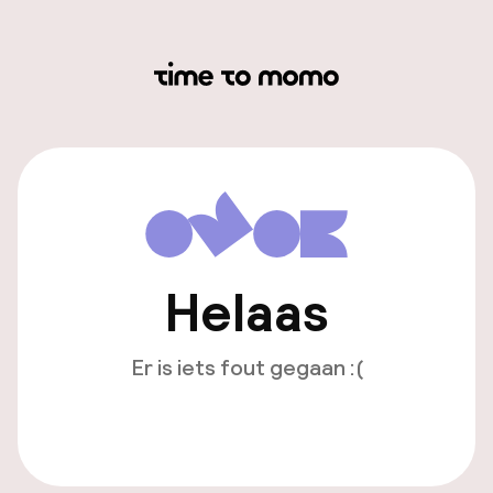
Helaas
Er is iets fout gegaan :(
Opnieuw laden