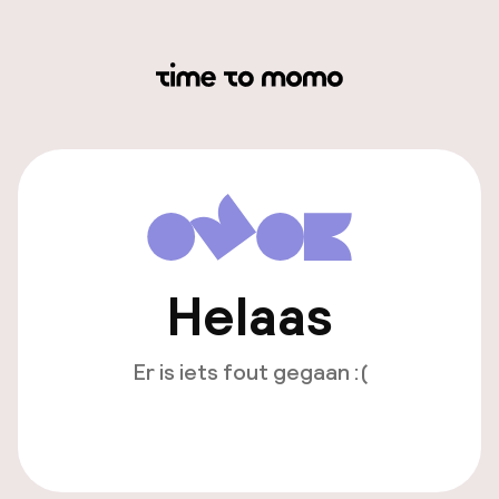
Helaas
Er is iets fout gegaan :(
Opnieuw laden