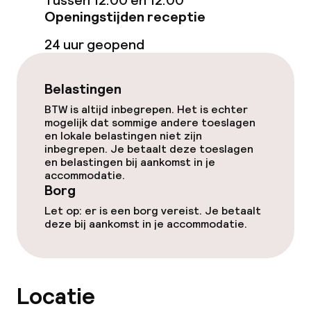
Tussen 12:00 en 12:00
Openingstijden receptie
Lunch à la carte
24 uur geopend
Diner à la carte
Belastingen
Roomservice
BTW is altijd inbegrepen. Het is echter
mogelijk dat sommige andere toeslagen
Faciliteiten en diensten voor kinderen
en lokale belastingen niet zijn
inbegrepen. Je betaalt deze toeslagen
en belastingen bij aankomst in je
Babysitservice
accommodatie.
Borg
Let op: er is een borg vereist. Je betaalt
Schoonmaakvoorzieningen
deze bij aankomst in je accommodatie.
Wasservice
Locatie
Zakelijke faciliteiten