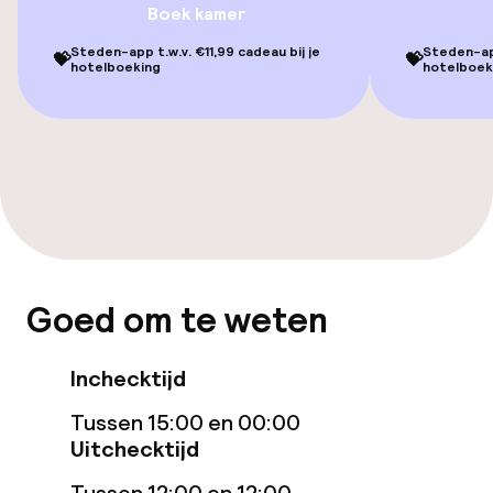
Boek kamer
Steden-app t.w.v. €11,99 cadeau bij je
Steden-app
💝
💝
Entertainment
hotelboeking
hotelboek
Gratis wifi
TV lounge
Eet- en drinkgelegenheden
Restaurant
Goed om te weten
Bar
Inchecktijd
Tussen 15:00 en 00:00
Eet- en drinkdiensten
Uitchecktijd
Ontbijtbuffet