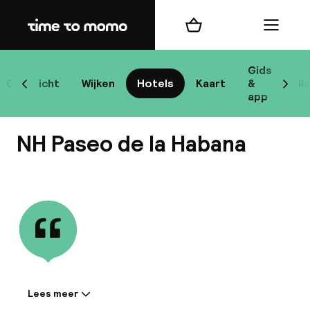
Home
Winkelmand
Menu
Ma
Gids
Overzicht
Wijken
Hotels
Kaart
&
Bl
Scroll naar links
Scrol
app
B
NH Paseo de la Habana
Bekijk alle
best
Reisi
We
Lees meer
Informatie gedeeld door de