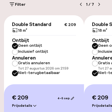
Filter
1
/
7
Parkeergelegenheid op eigen terrein
(buiten)
€ 209
€ 30,00 per dag
Double Standard
Double 
€ 209
18 m²
18 m²
Openbaar parkeren
Ontbijt
Ontbijt
Geen ontbijt
Geen o
Oplaadpunt elektrische auto op
Inclusief ontbijt
Inclusi
locatie
Annuleren
Annuler
Gratis annuleren
Gratis 
Toegankelijkheid
Tot 27 augustus 2026 om 21:59
Tot 27 a
Niet-terugbetaalbaar
Niet-t
Lift
€ 209
€ 209
Zwemmen & wellness
4–5 sep.
Prijsdetails
Prijsdetail
Fitnessruimte / gym