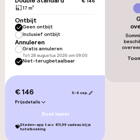
Double Standard
€ 146
17 m²
Openbaar parkeren
G
Ontbijt
ov
Geen ontbijt
Transferservice
Inclusief ontbijt
Sommi
Annuleren
beschi
overeen
Gratis annuleren
Toegankelijkheid
Tot 28 augustus 2026 om 09:00
Toon
Niet-terugbetaalbaar
Overal rolstoeltoegankelijk
Voor toegankelijkheid
geoptimaliseerde kamers beschikbaar
€ 146
5–6 sep.
Prijsdetails
Kamers
Boek kamer
Aansluitende kamers beschikbaar
Steden-app t.w.v. €11,99 cadeau bij je
💝
hotelboeking
Voor toegankelijkheid