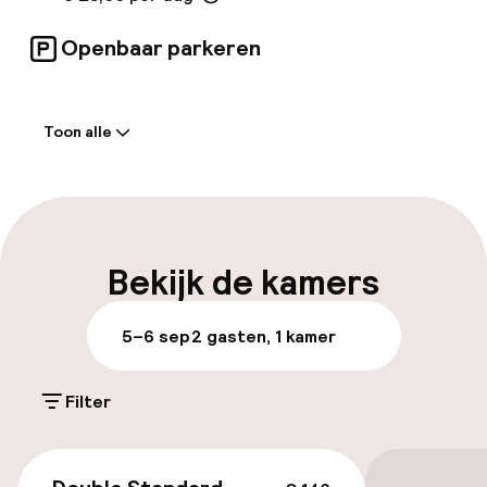
Openbaar parkeren
Welkom
Toon alle
Receptie: 24 uur geopend
Laat uitchecken mogelijk
Meertalige medewerkers
Bekijk de kamers
Bagageruimte
5–6 sep
2 gasten, 1 kamer
Parkeren & mobiliteit
Filter
Parkeergelegenheid op eigen terrein
(buiten)
€ 146
€ 25,00 per dag