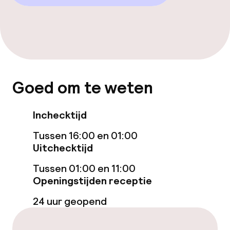
geoptimaliseerde kamers beschikbaar
Entertainment
Gratis wifi
Goed om te weten
Schoonmaakvoorzieningen
Inchecktijd
Wasservice
Tussen 16:00 en 01:00
Uitchecktijd
Zakelijke faciliteiten
Tussen 01:00 en 11:00
Openingstijden receptie
Conferentieruimte
24 uur geopend
Beleid