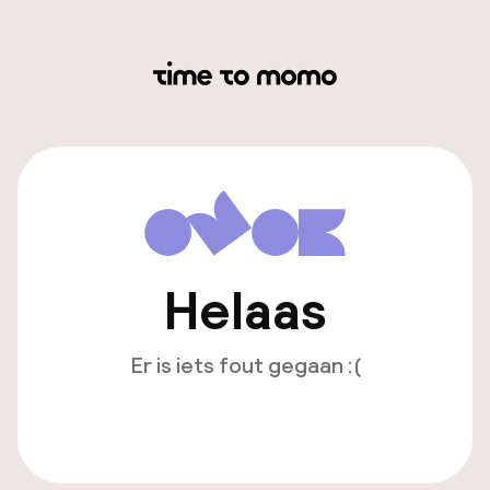
Helaas
Er is iets fout gegaan :(
Opnieuw laden