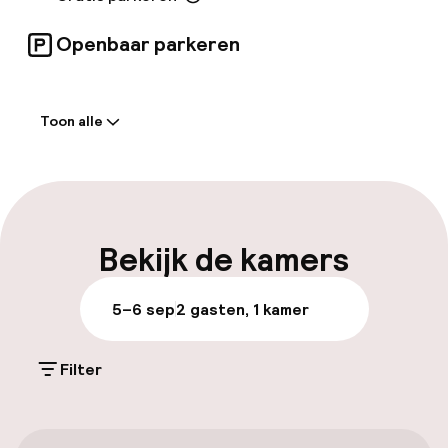
Openbaar parkeren
Welkom
Toon alle
Receptie: 24 uur geopend
Bagageruimte
Parkeren & mobiliteit
Bekijk de kamers
Parkeergelegenheid op eigen terrein
5–6 sep
2 gasten, 1 kamer
(buiten)
Gratis parkeren
Filter
Openbaar parkeren
Fietsverhuur