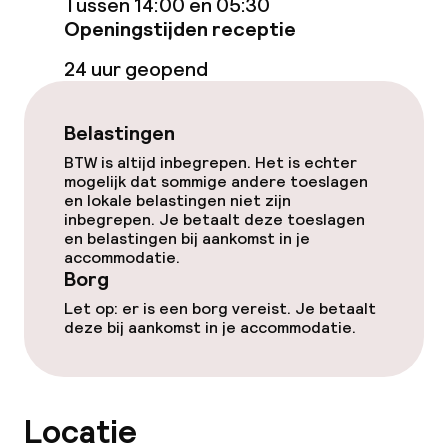
Tussen 14:00 en 05:30
Gratis wifi
Openingstijden receptie
24 uur geopend
Eet- en drinkgelegenheden
Belastingen
Bar
BTW is altijd inbegrepen. Het is echter
mogelijk dat sommige andere toeslagen
en lokale belastingen niet zijn
Eet- en drinkdiensten
inbegrepen. Je betaalt deze toeslagen
en belastingen bij aankomst in je
Vroeg ontbijt
accommodatie.
Borg
Let op: er is een borg vereist. Je betaalt
Schoonmaakvoorzieningen
deze bij aankomst in je accommodatie.
Wasservice
Locatie
Beleid