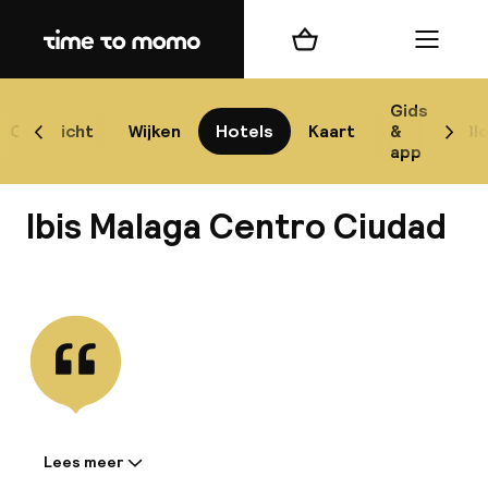
Home
Winkelmand
Menu
Má
Gids
Overzicht
Wijken
Hotels
Kaart
&
Bl
Scroll naar links
Scrol
app
B
Ibis Malaga Centro Ciudad
Bekijk alle
best
Reisi
We
Lees meer
Informatie gedeeld door de