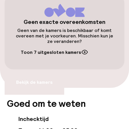
Toegankelijkheid
Geen exacte overeenkomsten
Geen van de kamers is beschikbaar of komt
Overal rolstoeltoegankelijk
overeen met je voorkeuren. Misschien kun je
ze veranderen?
Lift
Toon 7 uitgesloten kamers
Voor toegankelijkheid
geoptimaliseerde kamers beschikbaar
Bekijk de kamers
Kamers
Voor toegankelijkheid
Goed om te weten
geoptimaliseerde kamers beschikbaar
Inchecktijd
Entertainment