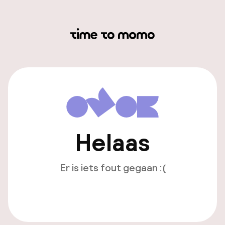
Helaas
Er is iets fout gegaan :(
Opnieuw laden