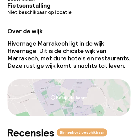
Fietsenstalling
Dieetopties
Niet beschikbaar op locatie
Vegetarische opties
Over de wijk
Hivernage Marrakech ligt in de wijk
Faciliteiten en diensten voor kinderen
Hivernage. Dit is de chicste wijk van
Marrakech, met dure hotels en restaurants.
Kinderzwembad
Deze rustige wijk komt ’s nachts tot leven.
Babysitservice
Bekijk de kaart
Schoonmaakvoorzieningen
Wasservice
Recensies
Binnenkort beschikbaar
Zakelijke faciliteiten