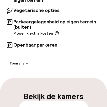
eigen terrein
Vegetarische opties
Parkeergelegenheid op eigen terrein
(buiten)
Mogelijk extra kosten
Openbaar parkeren
Welkom
Toon alle
Receptie: 24 uur geopend
Laat uitchecken mogelijk
Meertalige medewerkers
Bekijk de kamers
Bagageruimte