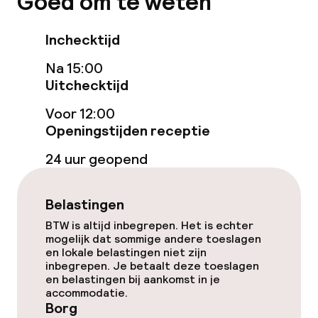
Goed om te weten
Spacentrum
Inchecktijd
Spa behandelingen
Na 15:00
Uitchecktijd
Massage
Voor 12:00
Openingstijden receptie
Schoonheidssalon
24 uur geopend
Fitnessruimte / gym
Belastingen
Entertainment
BTW is altijd inbegrepen. Het is echter
mogelijk dat sommige andere toeslagen
Gratis wifi
en lokale belastingen niet zijn
inbegrepen. Je betaalt deze toeslagen
en belastingen bij aankomst in je
TV lounge
accommodatie.
Borg