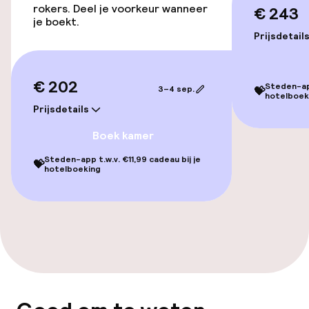
rokers. Deel je voorkeur wanneer
€ 243
Toegankelijkheid
je boekt.
Prijsdetail
Lift
€ 202
Steden-app
Kamers
3–4 sep.
💝
hotelboek
Prijsdetails
Kamers voor rokers beschikbaar
Boek kamer
Steden-app t.w.v. €11,99 cadeau bij je
💝
Zwemmen & wellness
hotelboeking
Zoetwater buitenzwembad
Kinderzwembad
Stoombad
Turks stoombad (hamam)