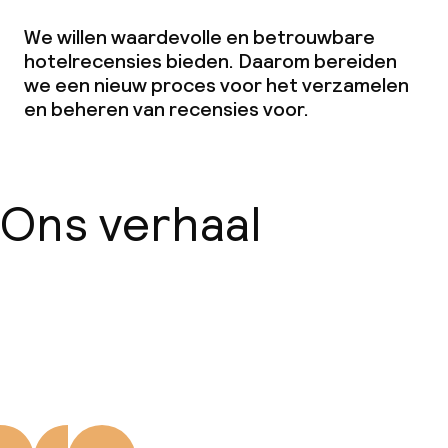
We willen waardevolle en betrouwbare
Vergaderruimte
hotelrecensies bieden. Daarom bereiden
we een nieuw proces voor het verzamelen
Beleid
en beheren van recensies voor.
Borg bij aankomst
Ons verhaal
Over ons