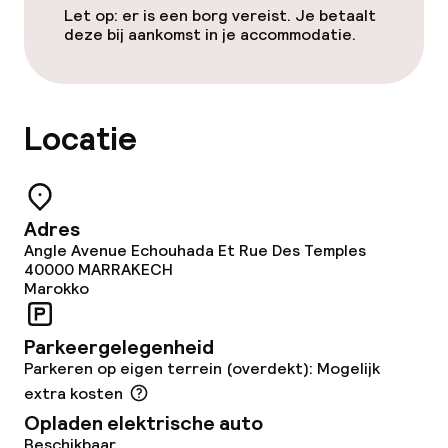
Eet- en drinkgelegenheden
Let op: er is een borg vereist. Je betaalt
deze bij aankomst in je accommodatie.
Restaurant
Bar
Locatie
Bar met dakterras
Adres
Eet- en drinkdiensten
Angle Avenue Echouhada Et Rue Des Temples
40000
MARRAKECH
Ontbijtbuffet
Marokko
Lunch à la carte
Parkeergelegenheid
Parkeren op eigen terrein (overdekt): Mogelijk
Diner à la carte
extra kosten
Roomservice
Opladen elektrische auto
Beschikbaar