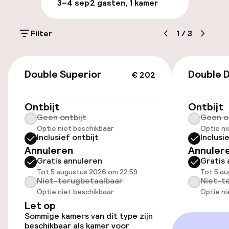
3–4 sep
2 gasten, 1 kamer
Parkeren & mobiliteit
Filter
1
/
3
Parkeergelegenheid op eigen terrein
(buiten)
€ 202
Mogelijk extra kosten
Double Superior
Double 
€ 202
Parkeerservice
Ontbijt
Ontbijt
Geen ontbijt
Geen o
Openbaar parkeren
Optie niet beschikbaar
Optie ni
Inclusief ontbijt
Inclusi
Oplaadpunt elektrische auto op
Annuleren
Annuler
locatie
Gratis annuleren
Gratis 
Tot 5 augustus 2026 om 22:59
Tot 5 a
Luchthavenshuttle
Niet-terugbetaalbaar
Niet-t
Optie niet beschikbaar
Optie ni
Transferservice
Let op
Sommige kamers van dit type zijn
beschikbaar als kamer voor