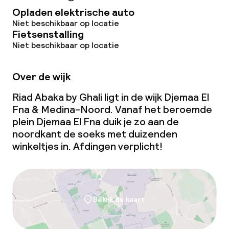
Opladen elektrische auto
Diner, vast menu
Niet beschikbaar op locatie
Fietsenstalling
Roomservice
Niet beschikbaar op locatie
Faciliteiten en diensten voor kinderen
Over de wijk
Riad Abaka by Ghali ligt in de wijk Djemaa El
Babysitservice
Fna & Medina-Noord. Vanaf het beroemde
plein Djemaa El Fna duik je zo aan de
noordkant de soeks met duizenden
Schoonmaakvoorzieningen
winkeltjes in. Afdingen verplicht!
Wasservice
Bekijk de kaart