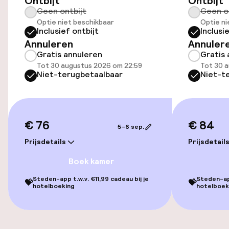
Ontbijt
Ontbijt
Geen ontbijt
Geen o
Transferservice
Optie niet beschikbaar
Optie ni
Inclusief ontbijt
Inclusi
Fietsverhuur
Annuleren
Annuler
Gratis annuleren
Gratis 
Tot 30 augustus 2026 om 22:59
Tot 30 
Toegankelijkheid
Niet-terugbetaalbaar
Niet-t
Overal rolstoeltoegankelijk
Lift
€ 76
€ 84
5–6 sep.
Prijsdetails
Prijsdetail
Zwemmen & wellness
Boek kamer
Steden-app t.w.v. €11,99 cadeau bij je
Steden-app
Parasols
💝
💝
hotelboeking
hotelboek
Solarium