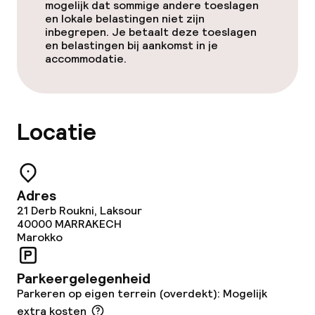
Game-kamer
mogelijk dat sommige andere toeslagen
en lokale belastingen niet zijn
inbegrepen. Je betaalt deze toeslagen
Nachtclub
en belastingen bij aankomst in je
accommodatie.
Eet- en drinkgelegenheden
Restaurant
Locatie
Bar
Adres
Eet- en drinkdiensten
21 Derb Roukni, Laksour
40000
MARRAKECH
Lunch à la carte
Marokko
Lunch, vast menu
Parkeergelegenheid
Parkeren op eigen terrein (overdekt): Mogelijk
Diner à la carte
extra kosten