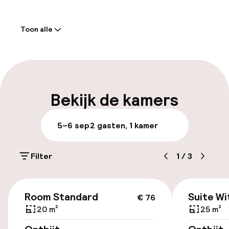
Welkom
Toon alle
Receptie: 24 uur geopend
Meertalige medewerkers
Bagageruimte
Bekijk de kamers
Parkeren & mobiliteit
5–6 sep
2 gasten, 1 kamer
Parkeergelegenheid op eigen terrein
(buiten)
Filter
1
/
3
Mogelijk extra kosten
€ 76
Openbaar parkeren
Room Standard
Suite Wi
€ 76
20 m²
25 m²
Luchthavenshuttle