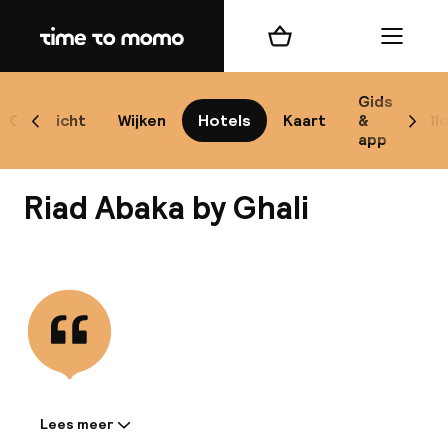
Home
Winkelmand
Menu
Mar
Gids
Overzicht
Wijken
Hotels
Kaart
&
Bl
Scroll naar links
Scrol
app
Best
Riad Abaka by Ghali
Bekijk alle
bes
Reis
W
Lees meer
Informatie gedeeld door de
Mij