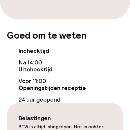
Stoombad
Spacentrum
Spa behandelingen
Goed om te weten
Massage
Inchecktijd
Na 14:00
Entertainment
Uitchecktijd
Betaalde wifi
Voor 11:00
Openingstijden receptie
Tuin
24 uur geopend
Terras
Belastingen
Zonneterras
BTW is altijd inbegrepen. Het is echter