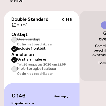
Filter
Parkeergelegenheid op eigen terrein
(buiten)
€ 146
€ 5,00 per dag
Double Standard
€ 146
20 m²
Openbaar parkeren
G
Ontbijt
ov
Geen ontbijt
Luchthavenshuttle
Optie niet beschikbaar
Sommi
Inclusief ontbijt
beschi
Transferservice
Annuleren
overeen
Gratis annuleren
Toon
Tot 26 augustus 2026 om 22:59
Toegankelijkheid
Niet-terugbetaalbaar
Optie niet beschikbaar
Overal rolstoeltoegankelijk
€ 146
Zwemmen & wellness
3–4 sep.
Prijsdetails