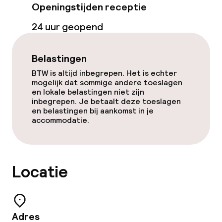
Terras
Openingstijden receptie
24 uur geopend
Zonneterras
TV lounge
Belastingen
BTW is altijd inbegrepen. Het is echter
Game-kamer
mogelijk dat sommige andere toeslagen
en lokale belastingen niet zijn
inbegrepen. Je betaalt deze toeslagen
Eet- en drinkgelegenheden
en belastingen bij aankomst in je
accommodatie.
Restaurant
Bar
Locatie
Bar met dakterras
Eet- en drinkdiensten
Adres