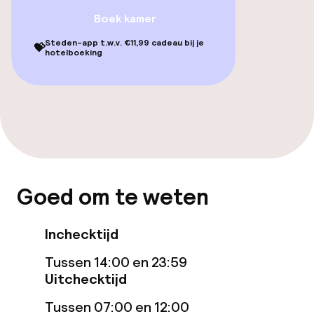
Zoetwater buitenzwembad
Boek kamer
Ligstoelen
Steden-app t.w.v. €11,99 cadeau bij je
💝
hotelboeking
Parasols
Solarium
Spa behandelingen
Massage
Goed om te weten
Entertainment
Inchecktijd
Gratis wifi
Tussen 14:00 en 23:59
Uitchecktijd
Tuin
Tussen 07:00 en 12:00