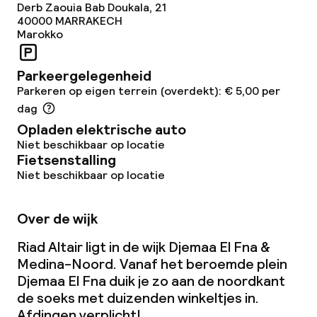
Derb Zaouia Bab Doukala, 21
40000
MARRAKECH
Ontbijt geserveerd aan tafel
Marokko
Diner, vast menu
Parkeergelegenheid
Roomservice
Parkeren op eigen terrein (overdekt): € 5,00 per
dag
Vroeg ontbijt
Opladen elektrische auto
Niet beschikbaar op locatie
Laat ontbijt
Fietsenstalling
Niet beschikbaar op locatie
Dieetopties
Over de wijk
Vegetarische opties
Riad Altair ligt in de wijk Djemaa El Fna &
Medina-Noord. Vanaf het beroemde plein
Djemaa El Fna duik je zo aan de noordkant
Faciliteiten en diensten voor kinderen
de soeks met duizenden winkeltjes in.
Afdingen verplicht!