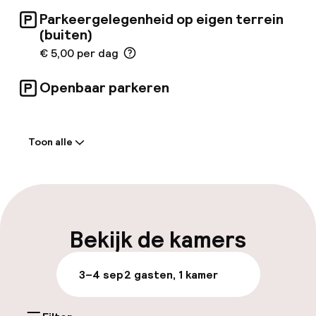
Parkeergelegenheid op eigen terrein
(buiten)
€ 5,00 per dag
Openbaar parkeren
Welkom
Toon alle
Receptie: 24 uur geopend
Vroeg inchecken mogelijk
Meertalige medewerkers
Bekijk de kamers
Bagageruimte
3–4 sep
2 gasten, 1 kamer
Parkeren & mobiliteit