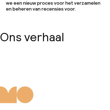
we een nieuw proces voor het verzamelen
en beheren van recensies voor.
Schoonmaakvoorzieningen
Wasservice
Ons verhaal
Beleid
Overal rookvrij
Over ons