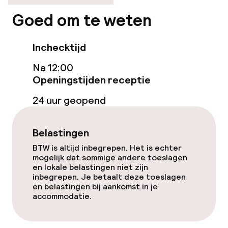
Kamers
Goed om te weten
Kamers voor rokers beschikbaar
Inchecktijd
Zwemmen & wellness
Na 12:00
Openingstijden receptie
Zoetwater binnenzwembad
24 uur geopend
Ligstoelen
Belastingen
Parasols
BTW is altijd inbegrepen. Het is echter
mogelijk dat sommige andere toeslagen
Solarium
en lokale belastingen niet zijn
inbegrepen. Je betaalt deze toeslagen
Turks stoombad (hamam)
en belastingen bij aankomst in je
accommodatie.
Entertainment