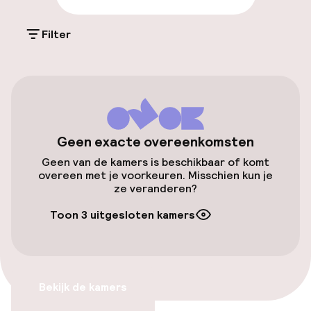
Parkeren & mobiliteit
Filter
Parkeergelegenheid op eigen terrein
(buiten)
€ 2,00 per dag
Openbaar parkeren
Geen exacte overeenkomsten
Transferservice
Geen van de kamers is beschikbaar of komt
overeen met je voorkeuren. Misschien kun je
Fietsverhuur
ze veranderen?
Toon 3 uitgesloten kamers
Toegankelijkheid
Overal rolstoeltoegankelijk
Bekijk de kamers