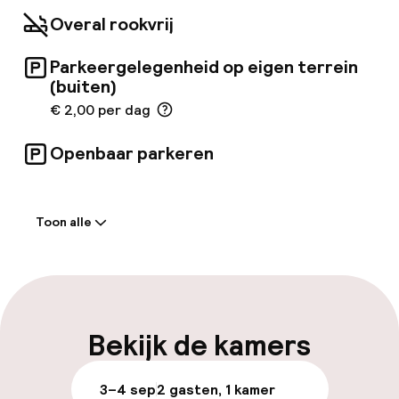
parkeerruimte beschikbaar voor het comfort
Overal rookvrij
van de gasten. Er wordt een handige
shuttledienst naar de luchthaven aangeboden
Parkeergelegenheid op eigen terrein
door de accommodatie. Riad Haraka kan een
(buiten)
bedrag aanrekenen voor sommige van deze
services.
€ 2,00 per dag
Openbaar parkeren
Welkom
Toon alle
Receptie: 24 uur geopend
Vroeg uitchecken mogelijk
Meertalige medewerkers
Bekijk de kamers
Bagageruimte
3–4 sep
2 gasten, 1 kamer