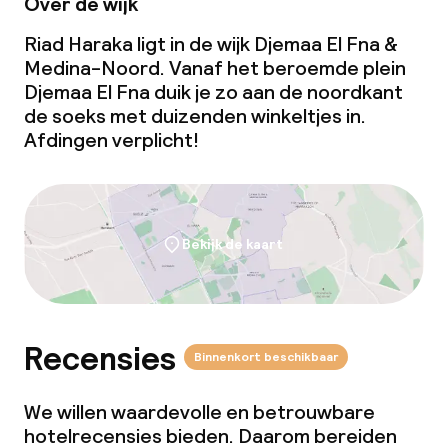
Over de wijk
Ontbijt geserveerd aan tafel
Riad Haraka ligt in de wijk Djemaa El Fna &
Lunch à la carte
Medina-Noord. Vanaf het beroemde plein
Djemaa El Fna duik je zo aan de noordkant
Diner, vast menu
de soeks met duizenden winkeltjes in.
Afdingen verplicht!
Dieetopties
Speciale dieetopties
Bekijk de kaart
Glutenvrije opties
Vegetarische opties
Recensies
Binnenkort beschikbaar
Faciliteiten en diensten voor kinderen
We willen waardevolle en betrouwbare
Babysitservice
hotelrecensies bieden. Daarom bereiden