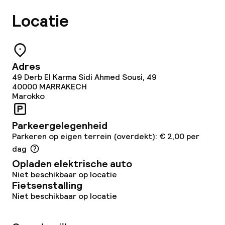
Gratis wifi
Locatie
Tuin
Terras
Adres
49 Derb El Karma Sidi Ahmed Sousi, 49
Zonneterras
40000
MARRAKECH
Marokko
Eet- en drinkgelegenheden
Parkeergelegenheid
Parkeren op eigen terrein (overdekt): € 2,00 per
Restaurant
dag
Opladen elektrische auto
Bar
Niet beschikbaar op locatie
Fietsenstalling
Niet beschikbaar op locatie
Eet- en drinkdiensten