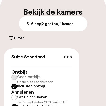
Parkeren & mobiliteit
Bekijk de kamers
Openbaar parkeren
5–6 sep
2 gasten, 1 kamer
Fietsverhuur
Filter
Zwemmen & wellness
€ 86
Suite Standard
€ 86
Massage
Ontbijt
Entertainment
Geen ontbijt
Optie niet beschikbaar
Inclusief ontbijt
Gratis wifi
Annuleren
Gratis annuleren
Tot 2 september 2026 om 09:00
Eet- en drinkgelegenheden