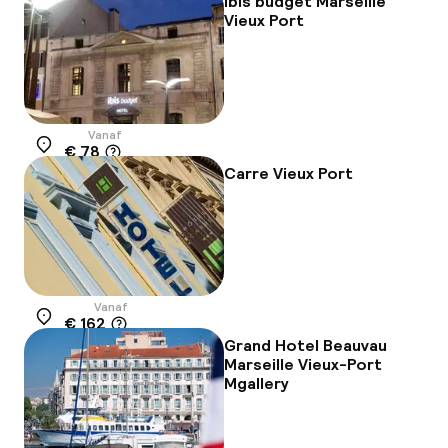
ibis budget Marseille
Vieux Port
Vanaf
€ 78
Locatie
Carre Vieux Port
Vanaf
€ 162
Locatie
Grand Hotel Beauvau
Marseille Vieux-Port
Mgallery