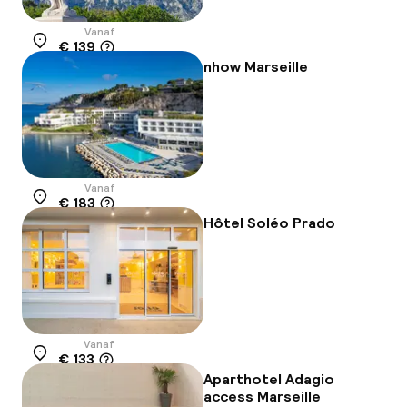
Vanaf
€ 139
Locatie
nhow Marseille
Vanaf
€ 183
Locatie
Hôtel Soléo Prado
Vanaf
€ 133
Locatie
Aparthotel Adagio
access Marseille