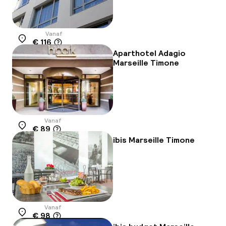
Vanaf
€ 116
Locatie
Aparthotel Adagio
Marseille Timone
Vanaf
€ 89
Locatie
ibis Marseille Timone
Vanaf
€ 98
Locatie