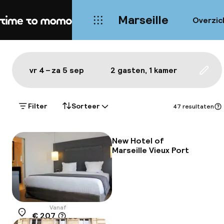
Marseille
Overzic
Home
Kaart Marseille: de beste hote
Alles
Hotels
Wijken
Eten & drinken
Bezie
Toon op de kaart:
vr 4 – za 5 sep
2 gasten, 1 kamer
Upda
Filter
Sorteer
47 resultaten
New Hotel of
Marseille Vieux Port
Vanaf
€ 207
Locatie