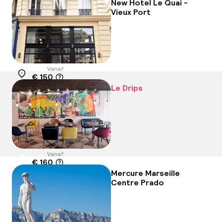
New Hotel Le Quai -
Vieux Port
Vanaf
€ 150
Locatie
Le Drips
Vanaf
€ 160
Locatie
Mercure Marseille
Centre Prado