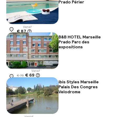
Prado Périer
Vanaf
€ 87
Locatie
B&B HOTEL Marseille
Prado Parc des
expositions
Vanaf
€ 69
€ 75
Locatie
-9%
ibis Styles Marseille
Palais Des Congres
Velodrome
Vanaf