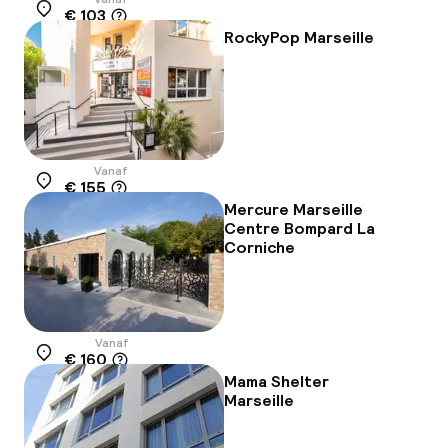
€ 103
Locatie
RockyPop Marseille
Vanaf
€ 155
Locatie
Mercure Marseille
Centre Bompard La
Corniche
Vanaf
€ 160
Locatie
Mama Shelter
Marseille