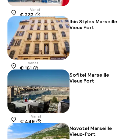
Vanaf
€ 232
Locatie
Ibis Styles Marseille
Vieux Port
Vanaf
€ 161
Locatie
Sofitel Marseille
Vieux Port
Vanaf
€ 449
Locatie
Novotel Marseille
Vieux-Port