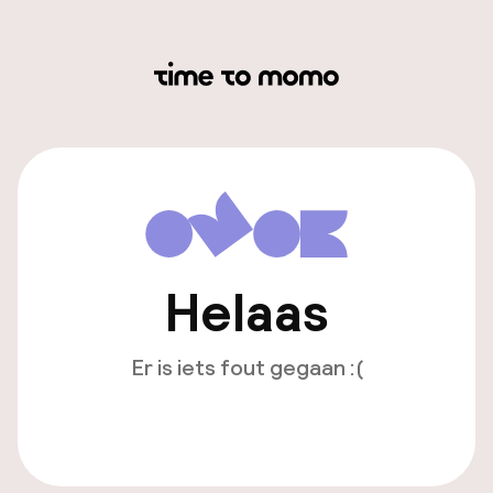
Helaas
Er is iets fout gegaan :(
Opnieuw laden