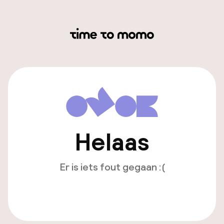
Helaas
Er is iets fout gegaan :(
Opnieuw laden