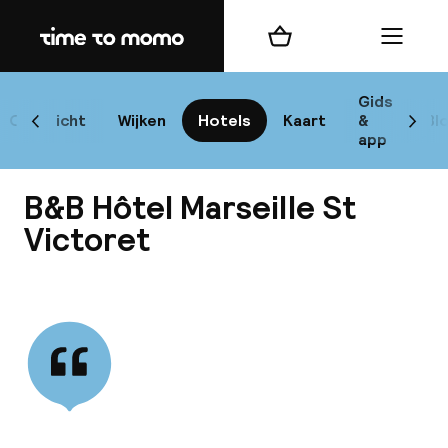
Home
Winkelmand
Menu
Mar
Gids
Overzicht
Wijken
Hotels
Kaart
&
Bl
Scroll naar links
Scrol
app
B
B&B Hôtel Marseille St
Victoret
Bekijk alle
best
Reisi
We