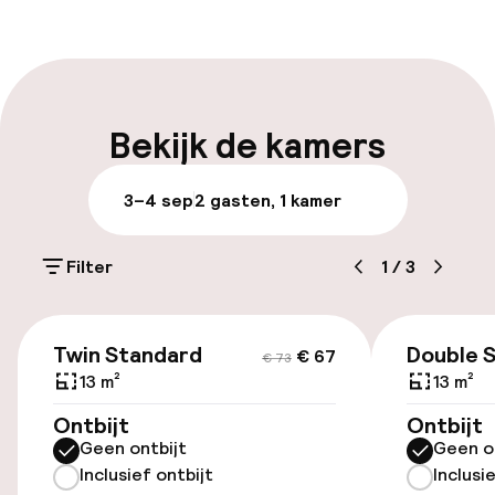
Parkeergelegenheid op eigen terrein
(buiten)
Gratis parkeren
Openbaar parkeren
Bekijk de kamers
Luchthavenshuttle
3–4 sep
2 gasten, 1 kamer
Toegankelijkheid
Filter
1
/
3
Lift
€ 67
€ 73
Twin Standard
Double 
€ 67
€ 73
Entertainment
13 m²
13 m²
Ontbijt
Gratis wifi
Ontbijt
Geen ontbijt
Geen o
Inclusief ontbijt
Inclusi