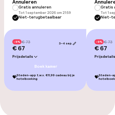
Eet- en drinkdiensten
Annuleren
Annuler
Gratis annuleren
Gratis 
Lunchbuffet
Tot 1 september 2026 om 21:59
Tot 1 s
Niet-terugbetaalbaar
Niet-t
Beleid
€ 73
€ 73
-9%
-9%
Overal rookvrij
3–4 sep.
€ 67
€ 67
Prijsdetails
Prijsdetail
Boek kamer
Steden-app t.w.v. €11,99 cadeau bij je
Steden-app
💝
💝
hotelboeking
hotelboek