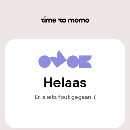
Helaas
Er is iets fout gegaan :(
Opnieuw laden