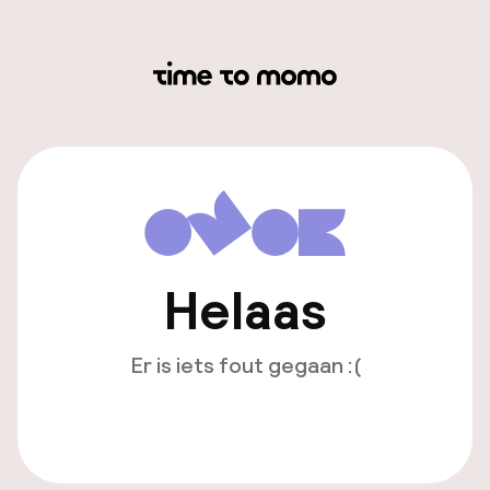
Helaas
Er is iets fout gegaan :(
Opnieuw laden