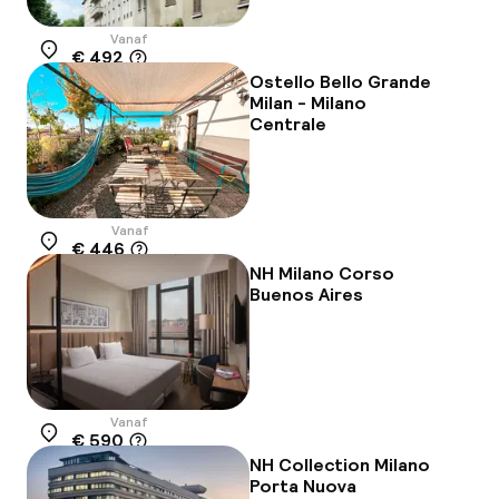
Vanaf
€ 492
Locatie
Ostello Bello Grande
Milan - Milano
Centrale
Vanaf
€ 446
Locatie
NH Milano Corso
Buenos Aires
Vanaf
€ 590
Locatie
NH Collection Milano
Porta Nuova