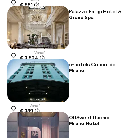
€ 551
Locatie
Palazzo Parigi Hotel &
Grand Spa
Vanaf
€ 3.524
Locatie
c-hotels Concorde
Milano
Vanaf
€ 339
Locatie
ODSweet Duomo
Milano Hotel