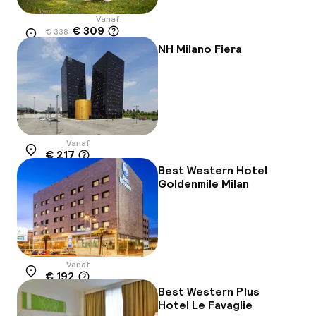
Vanaf
€ 309
€ 338
Locatie
-9%
NH Milano Fiera
Vanaf
€ 217
Locatie
Best Western Hotel
Goldenmile Milan
Vanaf
€ 192
Locatie
Best Western Plus
Hotel Le Favaglie