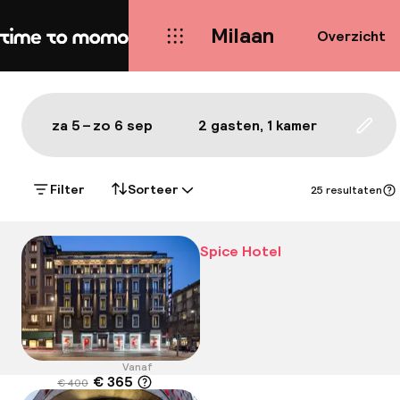
Milaan
Overzicht
Home
Kaart Milaan: de beste hotels 
Alles
Hotels
Wijken
Eten & drinken
Bezie
Toon op de kaart:
za 5 – zo 6 sep
2 gasten, 1 kamer
Upda
Filter
Sorteer
25 resultaten
Spice Hotel
Vanaf
€ 365
€ 400
Locatie