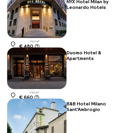
-9%
NYX Hotel Milan by
Leonardo Hotels
Vanaf
€ 480
Locatie
Duomo Hotel &
Apartments
Vanaf
€ 660
Locatie
B&B Hotel Milano
Sant'Ambrogio