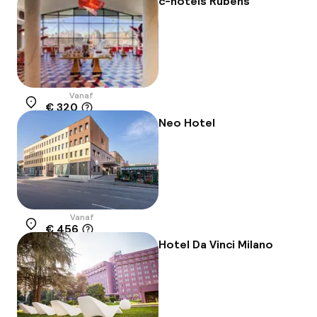
c-hotels Rubens
Vanaf
€ 320
Locatie
Neo Hotel
Vanaf
€ 456
Locatie
Hotel Da Vinci Milano