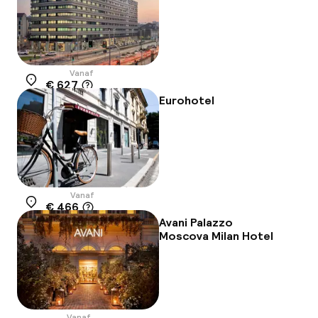
Vanaf
€ 627
Locatie
Eurohotel
Vanaf
€ 466
Locatie
Avani Palazzo
Moscova Milan Hotel
Vanaf