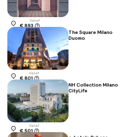
Vanaf
€ 893
Locatie
The Square Milano
Duomo
Vanaf
€ 801
Locatie
NH Collection Milano
CityLife
Vanaf
€ 501
Locatie