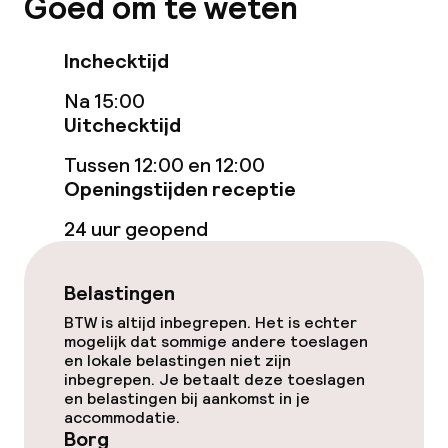
Goed om te weten
geoptimaliseerde kamers beschikbaar
Inchecktijd
Entertainment
Na 15:00
Gratis wifi
Uitchecktijd
Tussen 12:00 en 12:00
Openingstijden receptie
Eet- en drinkgelegenheden
24 uur geopend
Restaurant
Bar
Belastingen
BTW is altijd inbegrepen. Het is echter
mogelijk dat sommige andere toeslagen
Eet- en drinkdiensten
en lokale belastingen niet zijn
inbegrepen. Je betaalt deze toeslagen
Ontbijtbuffet
en belastingen bij aankomst in je
accommodatie.
Borg