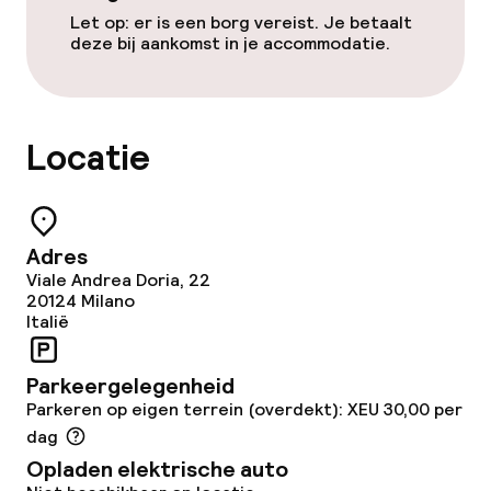
Roomservice
Let op: er is een borg vereist. Je betaalt
deze bij aankomst in je accommodatie.
Dieetopties
Vegetarische opties
Locatie
Schoonmaakvoorzieningen
Wasservice
Adres
Viale Andrea Doria, 22
20124
Milano
Italië
Zakelijke faciliteiten
Conferentieruimte
Parkeergelegenheid
Parkeren op eigen terrein (overdekt): XEU 30,00 per
Vergaderruimte
dag
Opladen elektrische auto