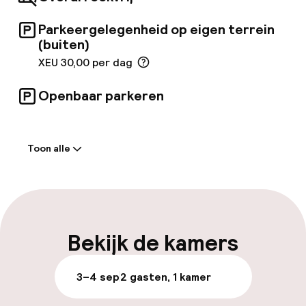
heerlijke zelfgemaakte desserts, en gasten
kunnen genieten van een drankje in de
Parkeergelegenheid op eigen terrein
elegante Jazz Club. Een perfecte plek om
(buiten)
Milaan in stijl te ervaren.
XEU 30,00 per dag
Openbaar parkeren
Welkom
Toon alle
Receptie: 24 uur geopend
Meertalige medewerkers
Bagageruimte
Bekijk de kamers
Parkeren & mobiliteit
3–4 sep
2 gasten, 1 kamer
Parkeergelegenheid op eigen terrein