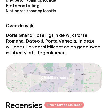
Niet beschikbaar op locatie
Beleid
Fietsenstalling
Niet beschikbaar op locatie
Borg bij aankomst
Over de wijk
Overal rookvrij
Doria Grand Hotel ligt in de wijk Porta
Romana, Dateo & Porta Venezia. In deze
wijken zul je vooral Milanezen en gebouwen
in Liberty-stijl tegenkomen.
Bekijk de kaart
Recensies
Binnenkort beschikbaar