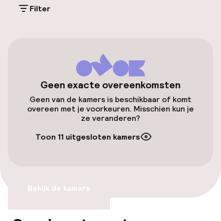
(buiten)
Filter
XEU 30,00 per dag
Openbaar parkeren
Luchthavenshuttle
Geen exacte overeenkomsten
Geen van de kamers is beschikbaar of komt
Toegankelijkheid
overeen met je voorkeuren. Misschien kun je
ze veranderen?
Lift
Toon 11 uitgesloten kamers
Voor toegankelijkheid
geoptimaliseerde kamers beschikbaar
Bekijk de kamers
Kamers
Voor toegankelijkheid