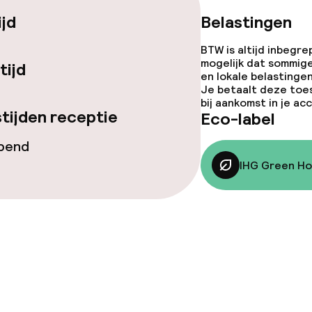
llness
ijd
Belastingen
 / gym
BTW is altijd inbegre
mogelijk dat sommig
tijd
en lokale belastingen
Je betaalt deze toe
bij aankomst in je a
tijden receptie
Eco-label
Terras
opend
IHG Green Ho
gelegenheden