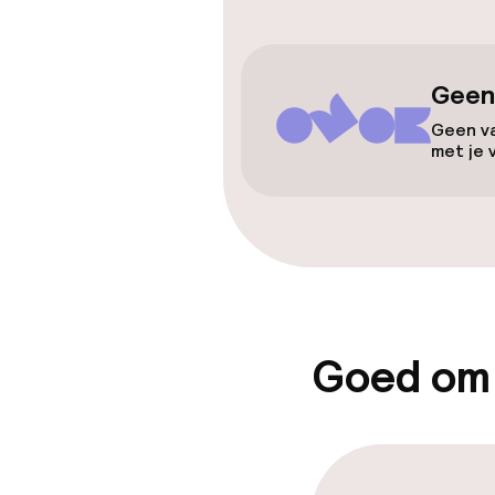
Toegankelijkhe
Geen
Overal rolstoe
Geen va
met je 
Lift
Kamers
Goed om
Voor toeganke
geoptimalise
beschikbaar