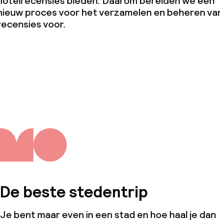
hotelrecensies bieden. Daarom bereiden we een
el Certificate
nieuw proces voor het verzamelen en beheren va
recensies voor.
j
eren toegestaan
 5 kg)
De beste stedentrip
Je bent maar even in een stad en hoe haal je dan