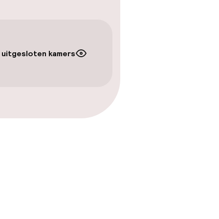
 uitgesloten kamers
kheid
e kamers