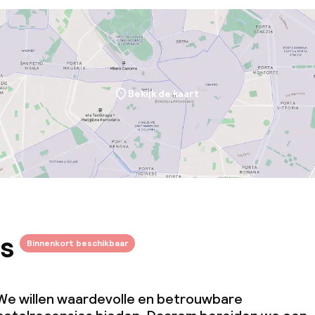
orzieningen
Bekijk de kaart
teiten
uimte
te
s
Binnenkort beschikbaar
We willen waardevolle en betrouwbare