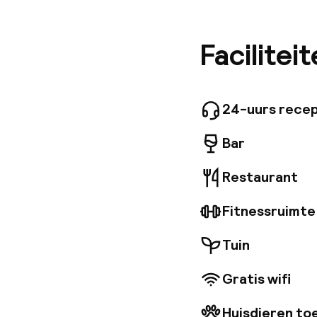
de belang
prestigi
geïnspir
Facilitei
kamers zi
koffiefa
een uitg
ingredië
24-uurs recep
klooster
cocktail
Bar
vergader
Restaurant
Fitnessruimte
Tuin
Gratis wifi
Huisdieren to