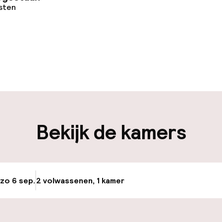
osten
uur geopend
Meertalige med
en mogelijk
Bagageruimte
en mogelijk
Bekijk de kamers
iliteit
nheid op eigen
Luchthavenshut
n)
 zo 6 sep.
2 volwassenen, 1 kamer
Update beschikba
Transferservice
keren