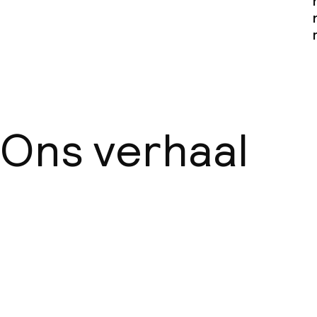
IHG Green Hot
Beleid
Overal rookvri
Ons verhaal
Kleine huisdi
(minder dan de
Over ons