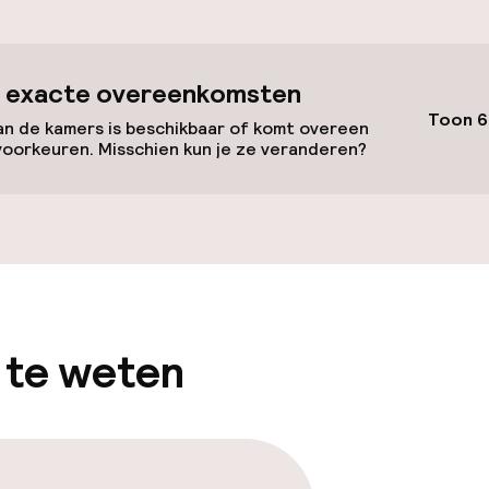
id
 exacte overeenkomsten
Toon 6
ltoegankelijk
n de kamers is beschikbaar of komt overeen
Voor toegankelij
voorkeuren. Misschien kun je ze veranderen?
geoptimaliseerd
beschikbaar
 te weten
lijkheid
erde kamers