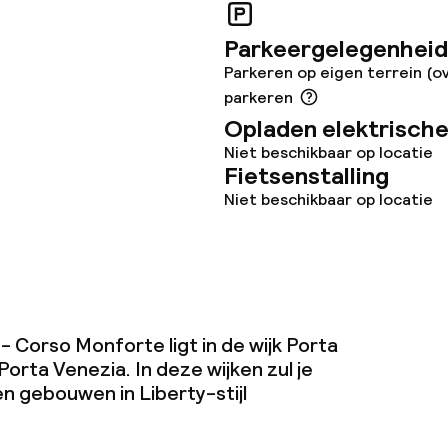
Parkeergelegenheid
iensten
Parkeren op eigen terrein (o
parkeren
te
Roomservice
Opladen elektrische
Niet beschikbaar op locatie
te
Fietsenstalling
Niet beschikbaar op locatie
opties
 - Corso Monforte ligt in de wijk Porta
rta Venezia. In deze wijken zul je
 diensten voor kinderen
n gebouwen in Liberty-stijl
e