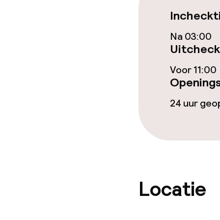
Zwemmen & we
Incheckt
Fitnessruimte
Na 03:00
Uitcheck
Voor 11:00
Entertainment
Openings
Gratis wifi
24 uur ge
Tuin
Eet- en drink
Locatie
Restaurant
Bar