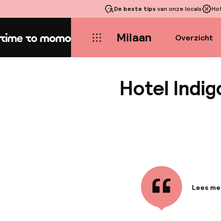
De beste tips
van onze locals
Ho
Milaan
Overzicht
Home
Hotel Indig
Lees me
Informa
Het Hote
centrum 