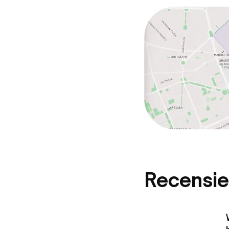
Schoonmaakvo
Wasservice
Zakelijke facili
Conferentier
Vergaderruim
Recensie
Eco-label