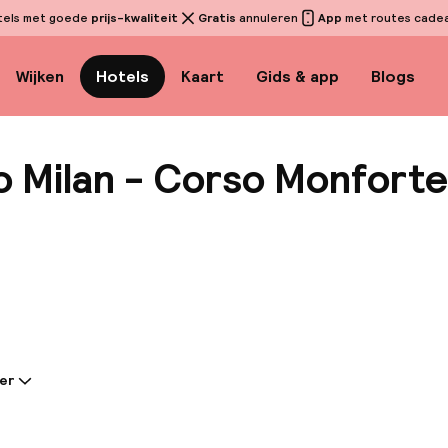
tels met goede
prijs-kwaliteit
Gratis
annuleren
App
met routes cadeau
Wijken
Hotels
Kaart
Gids & app
Blogs
o Milan - Corso Monforte
Bekijk 
er
tie gedeeld door de accommodatie:
l Indigo Milan – Corso Monforte is een boetiekhotel i
van Milaan, op slechts 800 meter van de Duomo en o