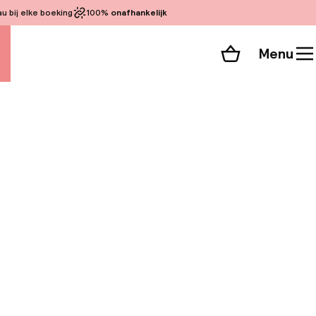
 bij elke boeking
100%
onafhankelijk
Menu
Winkelmand
Bekijk de kamers
alle 74 foto’s
n het historische
p loopafstand van