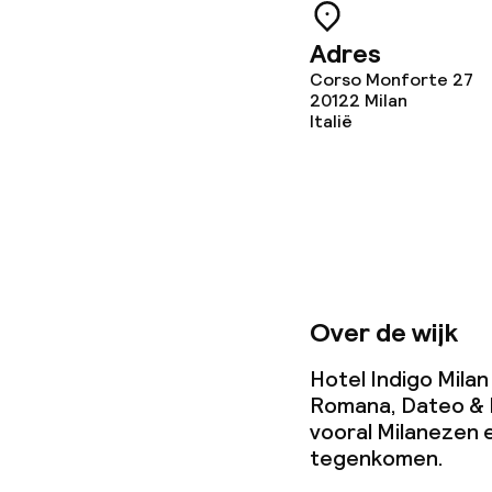
Adres
Eet- en drinkd
Corso Monforte 27
20122
Milan
Italië
Lunch à la car
Diner à la car
Dieetopties
Over de wijk
Vegetarische 
Hotel Indigo Milan
Romana, Dateo & Po
Faciliteiten en
vooral Milanezen e
tegenkomen.
Babysitservic