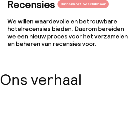
Recensies
Binnenkort beschikbaar
Lunch à la carte
We willen waardevolle en betrouwbare
Lunch, vast menu
hotelrecensies bieden. Daarom bereiden
we een nieuw proces voor het verzamelen
Diner à la carte
en beheren van recensies voor.
Roomservice
Faciliteiten en diensten voor kinderen
Ons verhaal
Speeltuin
Schoonmaakvoorzieningen
Over ons
Wasservice