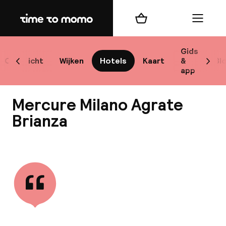
Home
Winkelmand
Menu
M
Gids
Overzicht
Wijken
Hotels
Kaart
&
Bl
Scroll naar links
Scrol
app
B
Mercure Milano Agrate
Brianza
Bekijk alle
best
Reisi
We