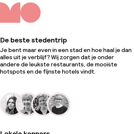
Zakelijke faciliteiten
Conferentieruimte
Vergaderruimte
De beste stedentrip
Je bent maar even in een stad en hoe haal je dan
Beleid
alles uit je verblijf? Wij zorgen dat je onder
andere de leukste restaurants, de mooiste
Borg bij aankomst
hotspots en de fijnste hotels vindt.
Overal rookvrij
Kleine huisdieren toegestaan (minder
dan de 5 kg)
Lokale kenners