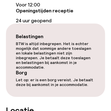
Voor 12:00
Openingstijden receptie
Kamers
24 uur geopend
Aansluitende kamers beschikbaar
Belastingen
Voor toegankelijkheid
geoptimaliseerde kamers beschikbaar
BTW is altijd inbegrepen. Het is echter
mogelijk dat sommige andere toeslagen
en lokale belastingen niet zijn
Zwemmen & wellness
inbegrepen. Je betaalt deze toeslagen
en belastingen bij aankomst in je
accommodatie.
Fitnessruimte / gym
Borg
Let op: er is een borg vereist. Je betaalt
deze bij aankomst in je accommodatie.
Entertainment
Betaalde wifi
Locatie
Tuin