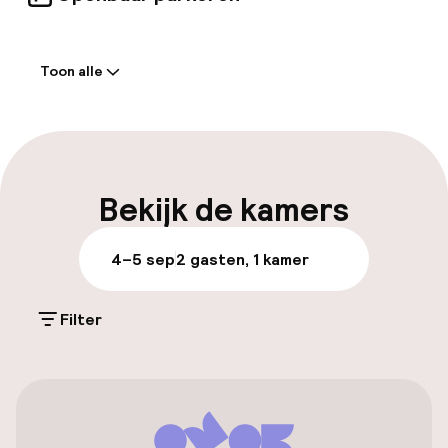
Welkom
Toon alle
Receptie: 24 uur geopend
Vroeg inchecken mogelijk
Meertalige medewerkers
Bekijk de kamers
Bagageruimte
4–5 sep
2 gasten, 1 kamer
Parkeren & mobiliteit
Filter
Parkeergelegenheid op eigen terrein
(buiten)
Mogelijk extra kosten
Parkeergelegenheid op eigen terrein