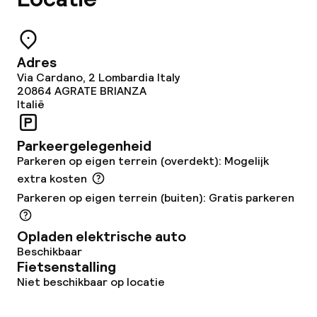
Terras
Adres
TV lounge
Via Cardano, 2 Lombardia Italy
20864
AGRATE BRIANZA
Game-kamer
Italië
Parkeergelegenheid
Eet- en drinkgelegenheden
Parkeren op eigen terrein (overdekt): Mogelijk
extra kosten
Restaurant
Parkeren op eigen terrein (buiten): Gratis parkeren
Bar
Opladen elektrische auto
24-uurs eetcafé
Beschikbaar
Fietsenstalling
Niet beschikbaar op locatie
Eet- en drinkdiensten