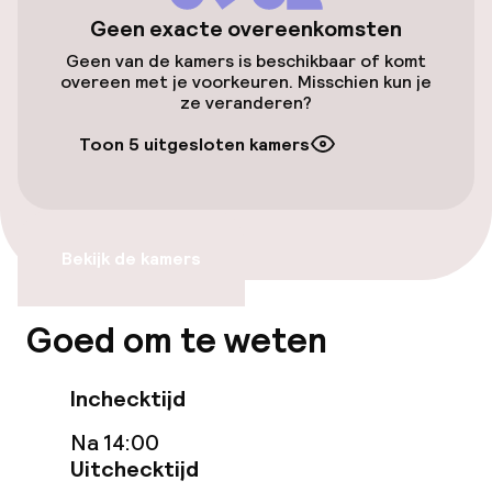
(binnen)
Geen exacte overeenkomsten
Gratis parkeren
Geen van de kamers is beschikbaar of komt
overeen met je voorkeuren. Misschien kun je
Openbaar parkeren
ze veranderen?
Toon 5 uitgesloten kamers
Oplaadpunt elektrische auto op
locatie
Transferservice
Bekijk de kamers
Toegankelijkheid
Goed om te weten
Overal rolstoeltoegankelijk
Inchecktijd
Lift
Na 14:00
Voor toegankelijkheid
Uitchecktijd
geoptimaliseerde kamers beschikbaar