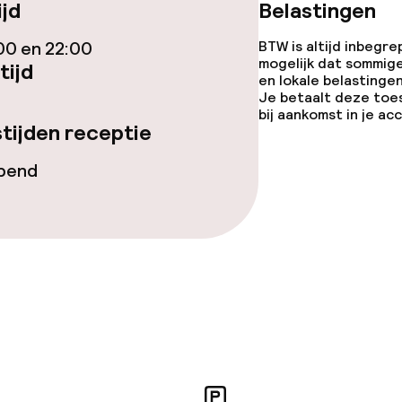
ijd
Belastingen
00 en 22:00
BTW is altijd inbegre
mogelijk dat sommig
tijd
en lokale belastingen
Je betaalt deze toe
bij aankomst in je a
iensten
tijden receptie
opend
 diensten voor kinderen
e
orzieningen