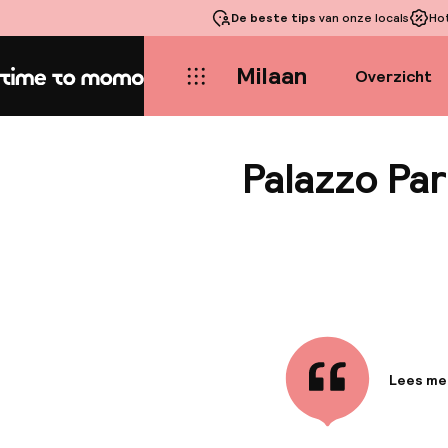
De beste tips
van onze locals
Ho
Milaan
Overzicht
Home
Palazzo Par
Lees me
Informa
Er zijn i
Hotel & 