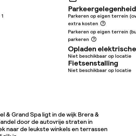
Parkeergelegenheid
 1
Parkeren op eigen terrein (o
extra kosten
teiten
Parkeren op eigen terrein (bu
parkeren
te
Opladen elektrische
Niet beschikbaar op locatie
Fietsenstalling
Niet beschikbaar op locatie
j
eren toegestaan
 5 kg)
el & Grand Spa ligt in de wijk Brera &
andel door de autovrije straten in
ek naar de leukste winkels en terrassen