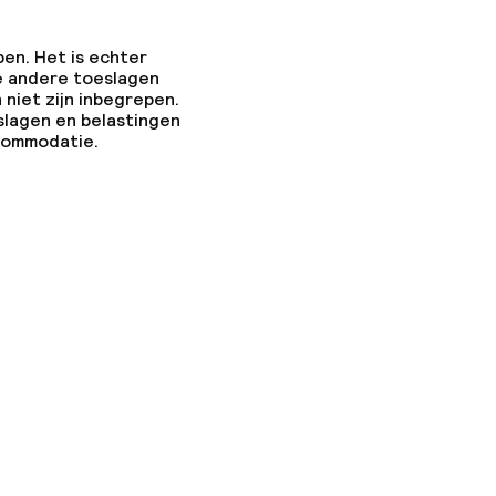
pen. Het is echter
e andere toeslagen
 niet zijn inbegrepen.
slagen en belastingen
ccommodatie.