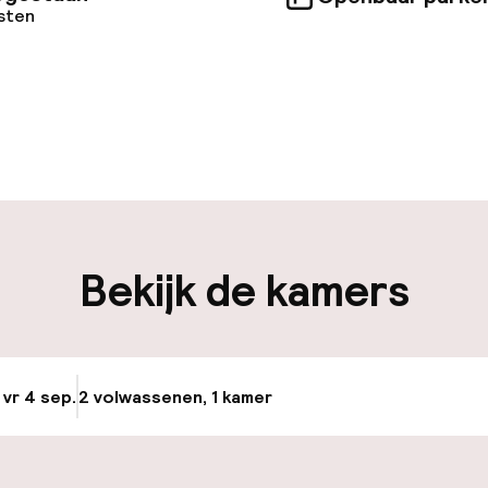
osten
uur geopend
Meertalige med
en mogelijk
Bagageruimte
iliteit
Bekijk de kamers
nheid op eigen
Parkeerservice
n)
Openbaar parke
osten
 vr 4 sep.
2 volwassenen, 1 kamer
Update beschikba
Luchthavenshut
nheid op eigen
n)
Transferservice