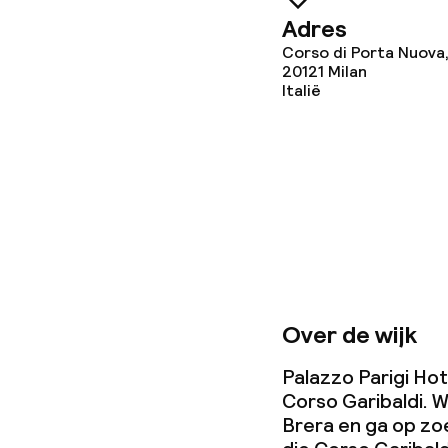
Wasservice
Adres
Corso di Porta Nuova,
20121
Milan
Italië
Zakelijke facili
Vergaderruim
Beleid
Overal rookvri
Over de wijk
Kleine huisdi
(minder dan de
Palazzo Parigi Hot
Corso Garibaldi. W
Brera en ga op zo