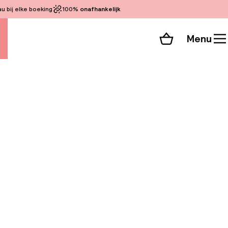
 bij elke boeking
100%
onafhankelijk
Menu
Winkelmand
Bekijk de kamers
 alle 29 foto’s
a. Palazzo Parigi
 in de openbare