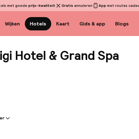
tels met goede
prijs-kwaliteit
Gratis
annuleren
App
met routes cadeau
Wijken
Hotels
Kaart
Gids & app
Blogs
igi Hotel & Grand Spa
Bekijk
er
tie gedeeld door de accommodatie:
n totaal 98 eenheden in Palazzo Parigi Hotel & Grand Sp
Grand Spa beschikt over een wifi-internetverbinding