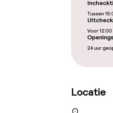
Restaurant
Incheckt
Tussen 15:
Bar
Uitcheck
Voor 12:00
Eet- en drinkd
Openings
24 uur ge
Roomservice
Faciliteiten en
Babysitservic
Locatie
Schoonmaakvo