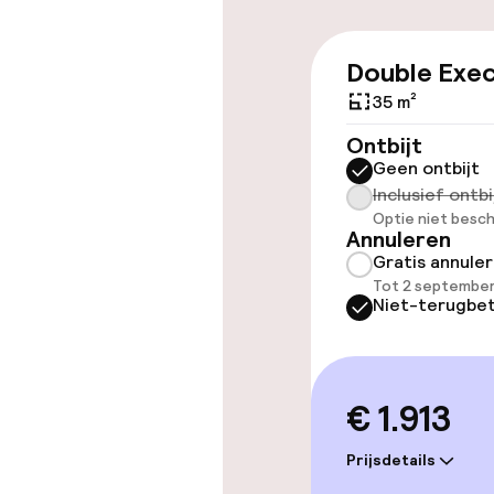
Double Exec
Toegankelijkhe
35 m²
Overal rolstoe
Ontbijt
Geen ontbijt
Lift
Inclusief ontbi
Optie niet besch
Annuleren
Gratis annule
Kamers
Tot 2 september
Niet-terugbet
Aansluitende 
€ 1.913
Zwemmen & we
Prijsdetails
Hot tub