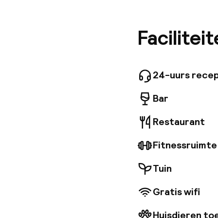
ruimtes 
etabliss
gemeensc
Facilitei
Grand Sp
duurzaam
dankzij 
ontsnapp
24-uurs recep
Zakenrei
stellen.
Bar
Hotel & 
Restaurant
Fitnessruimte
Tuin
Gratis wifi
Huisdieren to