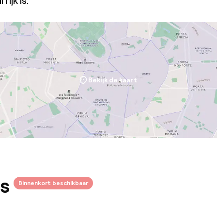
rijk is.
Bekijk de kaart
s
Binnenkort beschikbaar