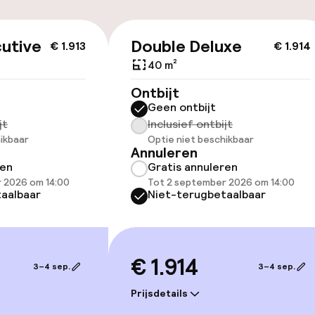
utive
Double Deluxe
€ 1.913
€ 1.914
id
40 m²
ltoegankelijk
Ontbijt
Geen ontbijt
jt
Inclusief ontbijt
ikbaar
Optie niet beschikbaar
Annuleren
ren
Gratis annuleren
 2026 om 14:00
Tot 2 september 2026 om 14:00
aalbaar
Niet-terugbetaalbaar
kamers beschikbaar
€ 1.914
3–4 sep.
3–4 sep.
llness
Prijsdetails
Spa behandeling