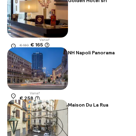
Golden Hotel srl
Vanaf
€ 165
€ 180
Locatie
-9%
NH Napoli Panorama
Vanaf
€ 258
Locatie
Maison Du La Rua