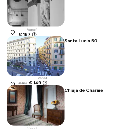
Vanaf
€ 167
Locatie
Santa Lucia 50
Vanaf
€ 149
€ 163
Locatie
-8%
Chiaja de Charme
Vanaf