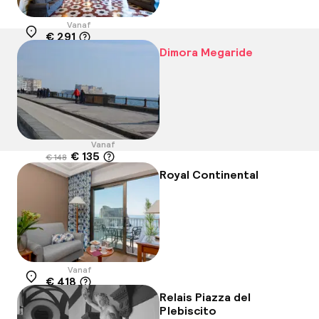
Vanaf
€ 291
Locatie
Dimora Megaride
Vanaf
€ 135
€ 148
Locatie
-9%
Royal Continental
Vanaf
€ 418
Locatie
Relais Piazza del
Plebiscito