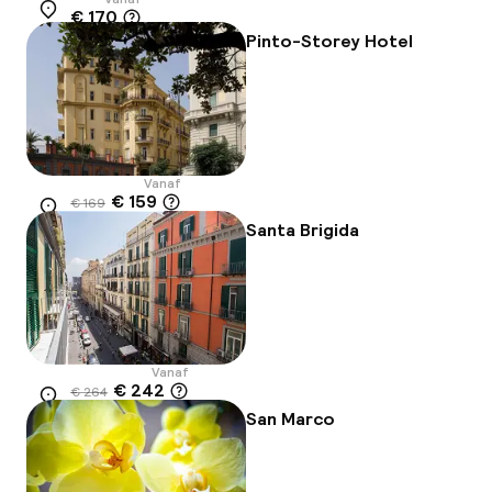
€ 170
Locatie
Pinto-Storey Hotel
Vanaf
€ 159
€ 169
Locatie
-6%
Santa Brigida
Vanaf
€ 242
€ 264
Locatie
-8%
San Marco