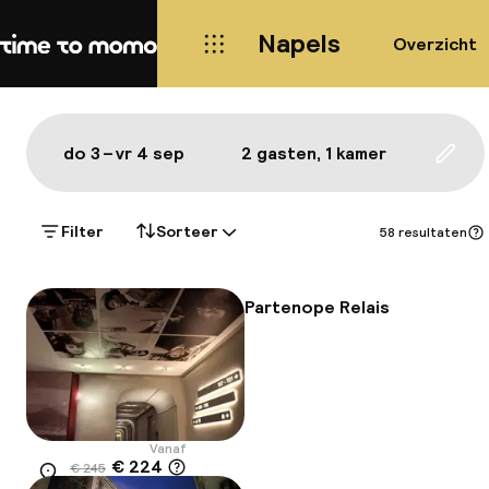
Napels
Overzicht
Home
Kaart Napels: de beste hotels
Alles
Hotels
Wijken
Eten & drinken
Bezie
Toon op de kaart:
do 3 – vr 4 sep
2 gasten, 1 kamer
Upda
Filter
Sorteer
58 resultaten
Partenope Relais
Vanaf
€ 224
€ 245
Locatie