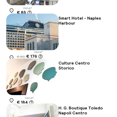
Vanaf
€ 85
Locatie
Smart Hotel - Naples
Harbour
Vanaf
€ 176
€ 192
Locatie
-8%
Culture Centro
Storico
Vanaf
€ 184
Locatie
H. G. Boutique Toledo
Napoli Centro