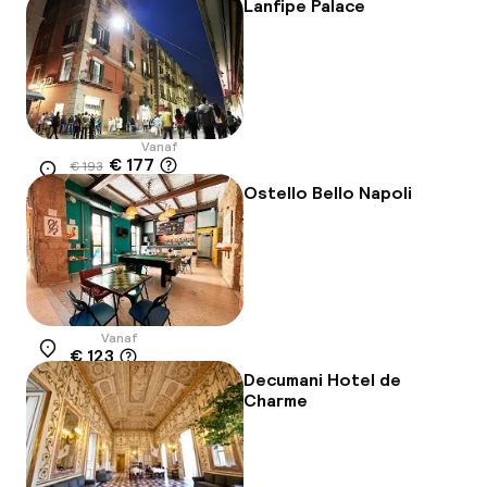
-9%
Lanfipe Palace
Vanaf
€ 177
€ 193
Locatie
-8%
Ostello Bello Napoli
Vanaf
€ 123
Locatie
Decumani Hotel de
Charme