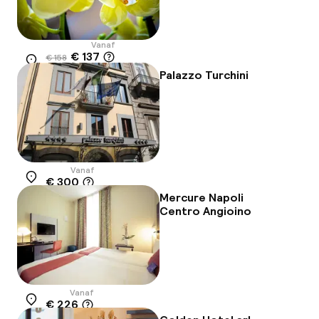
Vanaf
€ 137
€ 158
Locatie
-13%
Palazzo Turchini
Vanaf
€ 300
Locatie
Mercure Napoli
Centro Angioino
Vanaf
€ 226
Locatie