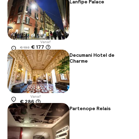
Lanfipe Palace
Vanaf
€ 177
€ 193
Locatie
-9%
Decumani Hotel de
Charme
Vanaf
€ 286
Locatie
Partenope Relais