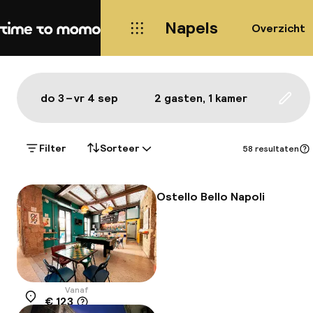
Napels
Overzicht
Home
Kaart Napels: de beste hotels
Alles
Hotels
Wijken
Eten & drinken
Bezie
Toon op de kaart:
do 3 – vr 4 sep
2 gasten, 1 kamer
Upda
Filter
Sorteer
58 resultaten
Ostello Bello Napoli
Vanaf
€ 123
Locatie