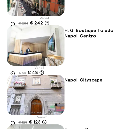
Vanaf
€ 242
€ 264
Locatie
-8%
H. G. Boutique Toledo
Napoli Centro
Vanaf
€ 48
€ 58
Locatie
-17%
Napoli Cityscape
Vanaf
€ 123
€ 129
Locatie
-4%