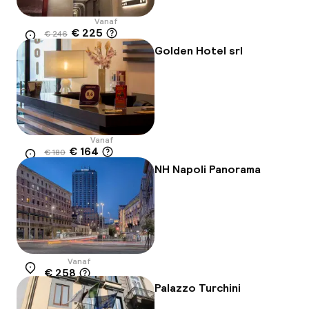
Vanaf
€ 225
€ 246
Locatie
-9%
Golden Hotel srl
Vanaf
€ 164
€ 180
Locatie
-9%
NH Napoli Panorama
Vanaf
€ 258
Locatie
Palazzo Turchini