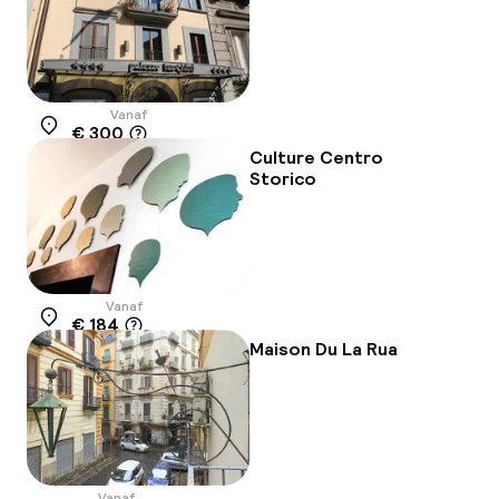
Vanaf
€ 300
Locatie
Culture Centro
Storico
Vanaf
€ 184
Locatie
Maison Du La Rua
Vanaf