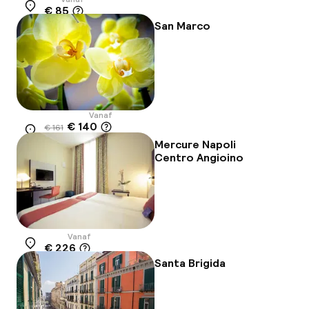
€ 85
Locatie
San Marco
Vanaf
€ 140
€ 161
Locatie
-13%
Mercure Napoli
Centro Angioino
Vanaf
€ 226
Locatie
Santa Brigida