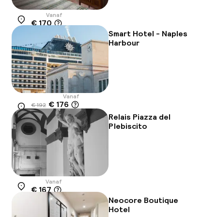
Vanaf
€ 170
Locatie
Smart Hotel - Naples
Harbour
Vanaf
€ 176
€ 192
Locatie
-8%
Relais Piazza del
Plebiscito
Vanaf
€ 167
Locatie
Neocore Boutique
Hotel