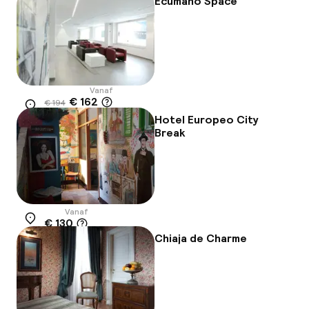
Ecumano Space
Vanaf
€ 162
€ 194
Locatie
-16%
Hotel Europeo City
Break
Vanaf
€ 130
Locatie
Chiaja de Charme