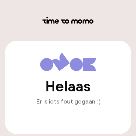
Helaas
Er is iets fout gegaan :(
Opnieuw laden