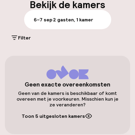
Openbaar parkeren
Bekijk de kamers
6–7 sep
2 gasten, 1 kamer
Toegankelijkheid
Lift
Filter
Entertainment
Gratis wifi
Geen exacte overeenkomsten
Beleid
Geen van de kamers is beschikbaar of komt
overeen met je voorkeuren. Misschien kun je
ze veranderen?
Kleine huisdieren toegestaan (minder
dan de 5 kg)
Toon 5 uitgesloten kamers