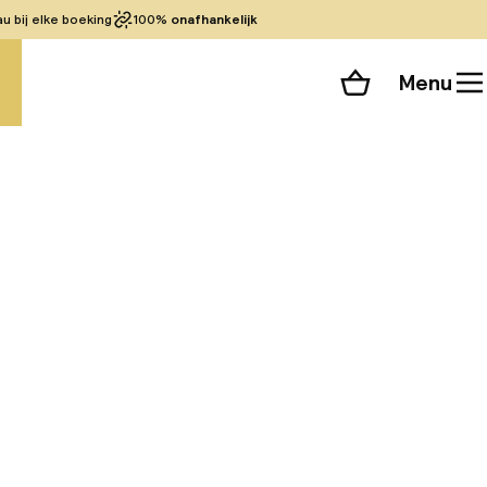
 bij elke boeking
100%
onafhankelijk
Menu
Winkelmand
Bekijk de kamers
 alle 29 foto’s
ie verdiepingen met
n drie categorieën,