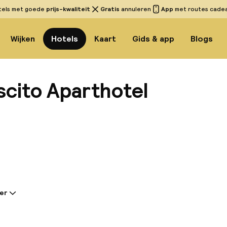
tels met goede
prijs-kwaliteit
Gratis
annuleren
App
met routes cadeau
Wijken
Hotels
Kaart
Gids & app
Blogs
scito Aparthotel
Bekijk
er
tie gedeeld door de accommodatie:
ebiscito bevindt zich in een historisch gebouw van dr
op de elegante Via Chiaia. Het hotel biedt 14 kamers i