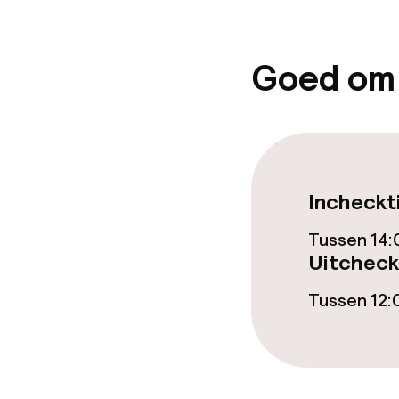
Goed om
Beleid
Overal rookvri
Incheckt
Tussen 14:
Uitcheck
Tussen 12: