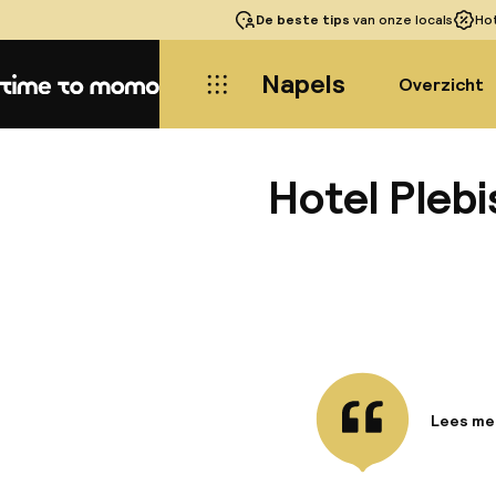
De beste tips
van onze locals
Ho
Napels
Overzicht
Home
Hotel Plebi
Lees me
Informa
Hotel Pl
uitzicht 