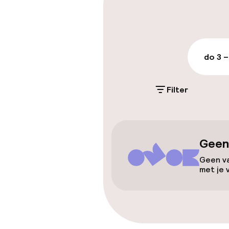
Openbaar par
do 3 –
Toegankelijkhe
Lift
Filter
Entertainment
Geen
Gratis wifi
Geen va
met je 
Eet- en drinkd
Roomservice