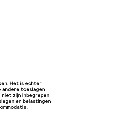
pen. Het is echter
e andere toeslagen
 niet zijn inbegrepen.
slagen en belastingen
ccommodatie.