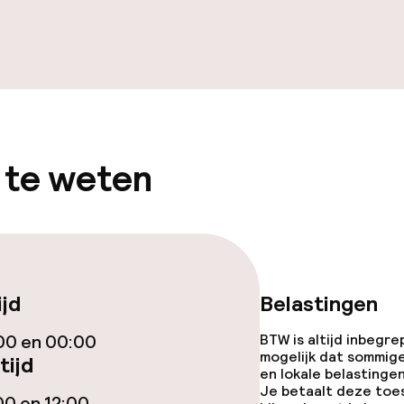
orzieningen
 te weten
teiten
te
ijd
Belastingen
00 en 00:00
BTW is altijd inbegre
mogelijk dat sommig
omst
tijd
en lokale belastingen
Je betaalt deze toe
j
00 en 12:00