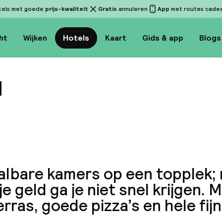
tels met goede
prijs-kwaliteit
Gratis
annuleren
App
met routes cadeau
ht
Wijken
Hotels
Kaart
Gids & app
Blogs
d
Bekijk
albare kamers op een topplek;
je geld ga je niet snel krijgen. M
rras, goede pizza’s en hele fi