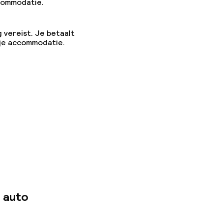
ccommodatie.
g vereist. Je betaalt
 je accommodatie.
 auto