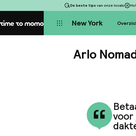
De beste tips
van onze locals
Ho
New York
Overzic
Home
Arlo Noma
Beta
voor 
dakte