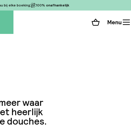
 bij elke boeking
100%
onafhankelijk
Menu
Winkelmand
Bekijk de kamers
 alle 386 foto’s
 meer waar
et heerlijk
jne douches.