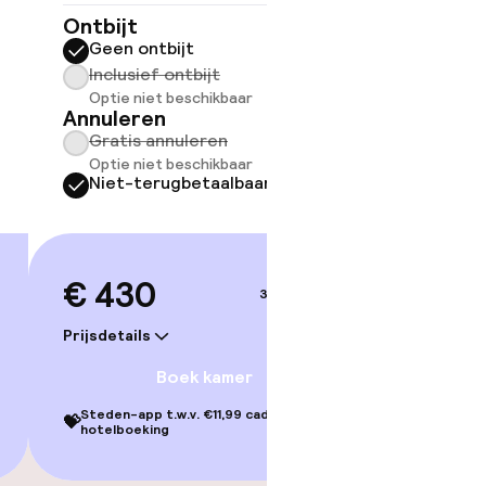
Geen 
Ontbijt
Inclus
Geen ontbijt
Annule
Inclusief ontbijt
Grati
Optie niet beschikbaar
Annuleren
Tot 31
Niet-
Gratis annuleren
Optie 
Optie niet beschikbaar
Niet-terugbetaalbaar
€ 62
€ 430
3–4 sep.
Prijsdetai
Prijsdetails
Boek kamer
Steden-ap
💝
hotelbo
Steden-app t.w.v. €11,99 cadeau bij je
💝
hotelboeking