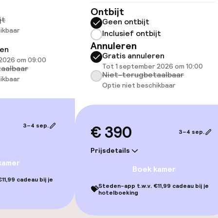
Ontbijt
jt
Geen ontbijt
ikbaar
Inclusief ontbijt
Annuleren
ren
Gratis annuleren
 2026 om 09:00
Tot 1 september 2026 om 10:00
aalbaar
Niet-terugbetaalbaar
ikbaar
Optie niet beschikbaar
gelegenheden
3–4 sep.
€ 390
3–4 sep.
Prijsdetails
kamer
Boek kamer
11,99 cadeau bij je
iensten
Steden-app t.w.v. €11,99 cadeau bij je
💝
hotelboeking