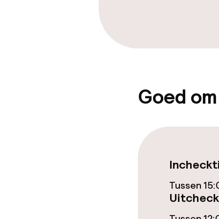
Schoonmaakvo
Wasservice
Goed om
Zakelijke facili
Vergaderruim
Incheckt
Beleid
Tussen 15:
Borg bij aank
Uitcheck
Overal rookvri
Tussen 12: