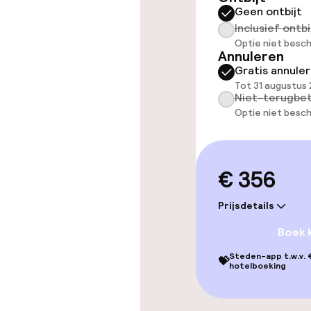
Entertainment
Geen ontbijt
Inclusief ontbi
Optie niet besch
Betaalde wifi
Annuleren
Gratis annule
TV lounge
Tot 31 augustus
Niet-terugbet
Optie niet besch
Eet- en drink
€ 356
Restaurant
Prijsdetails
Bar
Boek 
Steden-app t.w.v. €
💝
Eet- en drinkd
hotelboeking
Roomservice