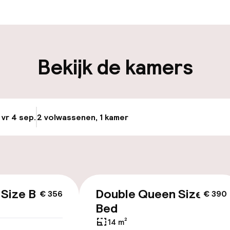
en mogelijk
iliteit
Bekijk de kamers
e
Fietsen beschik
keren
 vr 4 sep.
2 volwassenen, 1 kamer
Update beschikba
id
ltoegankelijk
 Size Bed
Double Queen Size
€ 356
€ 390
Bed
14 m²