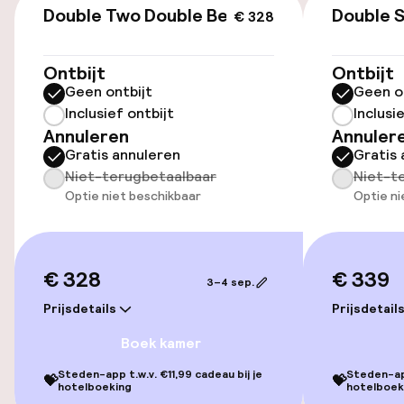
Openbaar parkeren
Double Two Double Beds
Double S
€ 328
Ontbijt
Ontbijt
Toegankelijkheid
Geen ontbijt
Geen o
Inclusief ontbijt
Inclusi
Overal rolstoeltoegankelijk
Annuleren
Annuler
Gratis annuleren
Gratis 
Lift
Niet-terugbetaalbaar
Niet-t
Optie niet beschikbaar
Optie ni
Zwemmen & wellness
Fitnessruimte / gym
€ 328
€ 339
3–4 sep.
Prijsdetails
Prijsdetail
Entertainment
Boek kamer
Betaalde wifi
Steden-app t.w.v. €11,99 cadeau bij je
Steden-app
💝
💝
hotelboeking
hotelboek