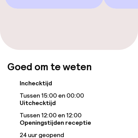
Eet- en drinkgelegenheden
Restaurant
Bar
Eet- en drinkdiensten
Goed om te weten
Roomservice
Inchecktijd
Schoonmaakvoorzieningen
Tussen 15:00 en 00:00
Uitchecktijd
Wasservice
Tussen 12:00 en 12:00
Openingstijden receptie
Zakelijke faciliteiten
24 uur geopend