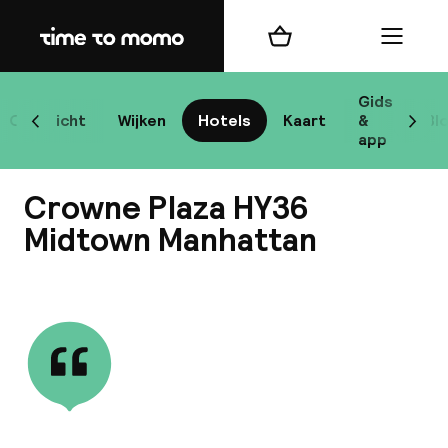
Home
Winkelmand
Menu
New
Gids
Overzicht
Wijken
Hotels
Kaart
&
Bl
Scroll naar links
Scrol
app
B
Crowne Plaza HY36
Midtown Manhattan
Bekijk alle
best
Reisi
We