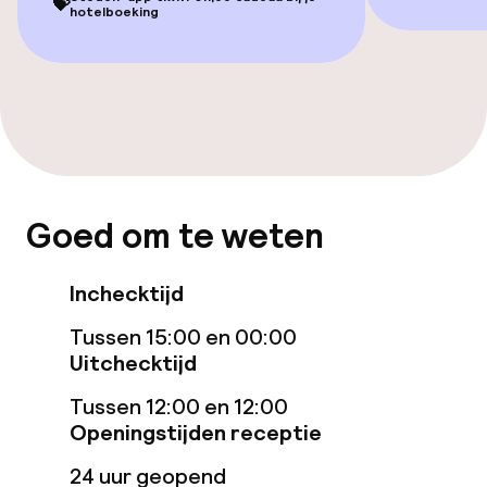
💝
hotelboeking
Eet- en drinkgelegenheden
Restaurant
Bar
Eet- en drinkdiensten
Goed om te weten
Roomservice
Inchecktijd
Schoonmaakvoorzieningen
Tussen 15:00 en 00:00
Uitchecktijd
Wasservice
Tussen 12:00 en 12:00
Openingstijden receptie
Zakelijke faciliteiten
24 uur geopend