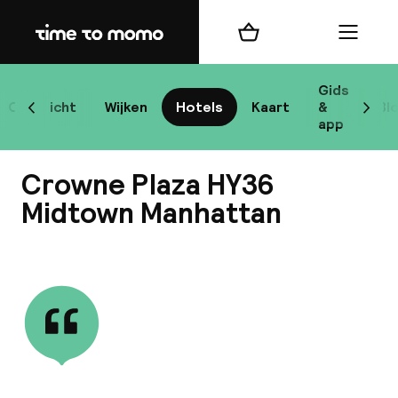
Home
Winkelmand
Menu
New
Gids
Overzicht
Wijken
Hotels
Kaart
&
Bl
Scroll naar links
Scrol
app
B
Crowne Plaza HY36
Midtown Manhattan
Bekijk alle
best
Reisi
We