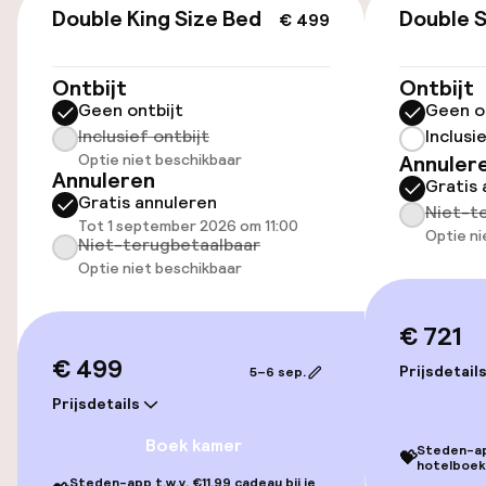
Openbaar parkeren
Double King Size Bed
Double S
€ 499
Ontbijt
Ontbijt
Toegankelijkheid
Geen ontbijt
Geen o
Inclusief ontbijt
Inclusi
Overal rolstoeltoegankelijk
Optie niet beschikbaar
Annuler
Annuleren
Gratis 
Lift
Gratis annuleren
Niet-t
Tot 1 september 2026 om 11:00
Optie ni
Niet-terugbetaalbaar
Zwemmen & wellness
Optie niet beschikbaar
Fitnessruimte / gym
€ 721
€ 499
Prijsdetail
5–6 sep.
Entertainment
Prijsdetails
Betaalde wifi
Boek kamer
Steden-app
💝
hotelboek
Steden-app t.w.v. €11,99 cadeau bij je