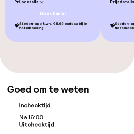
Prijsdetails
Prijsdetail
Voor toegankelijkheid
geoptimaliseerde kamers beschikbaar
Boek kamer
Steden-app t.w.v. €11,99 cadeau bij je
Steden-app
💝
💝
hotelboeking
hotelboek
Zwemmen & wellness
Fitnessruimte / gym
Entertainment
Gratis wifi
Goed om te weten
Eet- en drinkgelegenheden
Inchecktijd
Restaurant
Na 16:00
Uitchecktijd
Bar