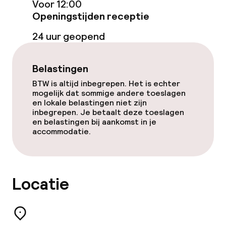
Voor 12:00
Openingstijden receptie
Eet- en drinkdiensten
24 uur geopend
Ontbijtbuffet
Belastingen
Roomservice
BTW is altijd inbegrepen. Het is echter
mogelijk dat sommige andere toeslagen
en lokale belastingen niet zijn
Schoonmaakvoorzieningen
inbegrepen. Je betaalt deze toeslagen
en belastingen bij aankomst in je
accommodatie.
Wasfaciliteiten (wasmachine)
Wasservice
Locatie
Zakelijke faciliteiten
Conferentieruimte