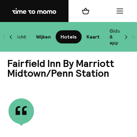
Home
Winkelmand
Menu
New
Gids
Overzicht
Wijken
Hotels
Kaart
&
Bl
Scroll naar links
Scrol
app
B
Fairfield Inn By Marriott
Midtown/Penn Station
Bekijk alle
best
Reisi
We