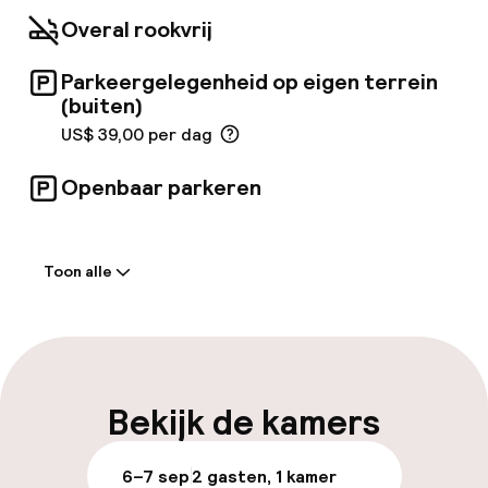
andere een telefoon, een laptopkluisje en een
bureau. Afstanden worden weergegeven tot
Overal rookvrij
de dichtstbijzijnde 0, 1 mijl en kilometer.
Madison Square Garden - 0, 2 km / 0, 1 mi -
Parkeergelegenheid op eigen terrein
Macy's - 0, 5 km / 0, 3 mi - Herald Square - 0, 8
(buiten)
km / 0, 5 mi
US$ 39,00 per dag
Openbaar parkeren
Welkom
Toon alle
Receptie: 24 uur geopend
Meertalige medewerkers
Bagageruimte
Bekijk de kamers
Parkeren & mobiliteit
6–7 sep
2 gasten, 1 kamer