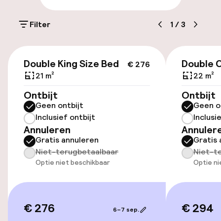
Parkeergelegenheid op eigen terrein
(buiten)
Filter
1
/
3
US$ 39,00 per dag
€ 276
Parkeerservice
Double King Size Bed
Double C
€ 276
21 m²
22 m²
Openbaar parkeren
Ontbijt
Ontbijt
Geen ontbijt
Geen o
Inclusief ontbijt
Inclusi
Toegankelijkheid
Annuleren
Annuler
Gratis annuleren
Gratis 
Lift
Niet-terugbetaalbaar
Niet-t
Optie niet beschikbaar
Optie ni
Voor toegankelijkheid
geoptimaliseerde kamers beschikbaar
€ 276
€ 294
Kamers
6–7 sep.