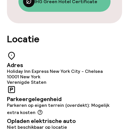
IHG Green Hotel Certificate
Babysitservice
Schoonmaakvoorzieningen
Locatie
Wasservice
Zakelijke faciliteiten
Adres
Holiday Inn Express New York City - Chelsea
Conferentieruimte
10001
New York
Verenigde Staten
Vergaderruimte
Parkeergelegenheid
Parkeren op eigen terrein (overdekt): Mogelijk
Eco-label
extra kosten
IHG Green Hotel Certificate
Opladen elektrische auto
Niet beschikbaar op locatie