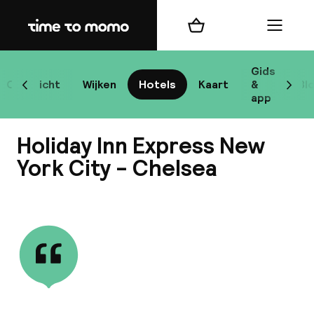
Home
Winkelmand
Menu
New
Gids
Overzicht
Wijken
Hotels
Kaart
&
Bl
Scroll naar links
Scrol
app
B
Holiday Inn Express New
York City - Chelsea
Bekijk alle
best
Reisi
We