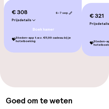
Voor toegankelijkheid
€ 308
6–7 sep.
€ 321
geoptimaliseerde kamers beschikbaar
Prijsdetails
Prijsdetail
Boek kamer
Kamers
Steden-app t.w.v. €11,99 cadeau bij je
💝
hotelboeking
Steden-app
Voor toegankelijkheid
💝
hotelboek
geoptimaliseerde kamers beschikbaar
Zwemmen & wellness
Fitnessruimte / gym
Entertainment
Goed om te weten
Gratis wifi