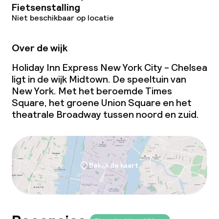
Fietsenstalling
Beleid
Niet beschikbaar op locatie
Overal rookvrij
Over de wijk
Kleine huisdieren toegestaan (minder
Holiday Inn Express New York City - Chelsea
dan de 5 kg)
ligt in de wijk Midtown. De speeltuin van
New York. Met het beroemde Times
Square, het groene Union Square en het
theatrale Broadway tussen noord en zuid.
Bekijk de kaart