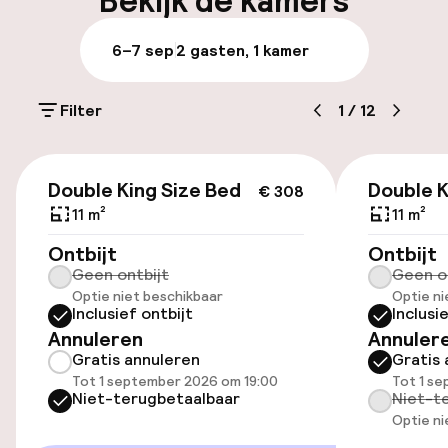
Bekijk de kamers
airconditioning en verwarming behoren
Bagageruimte
eveneens tot de standaardinrichting van alle
6–7 sep
2 gasten, 1 kamer
accommodatie. De receptie is 24 uur per dag
geopend. Liberty National Golf Course ligt op
Parkeren & mobiliteit
ongeveer 15 minuten rijden. Het hotel biedt
Filter
1
/
12
elke ochtend een gratis warm ontbijt aan.
Parkeergelegenheid op eigen terrein
(buiten)
€ 308
Mogelijk extra kosten
Double King Size Bed
Double K
€ 308
11 m²
11 m²
Parkeerservice
Ontbijt
Ontbijt
Geen ontbijt
Geen o
Openbaar parkeren
Optie niet beschikbaar
Optie ni
Inclusief ontbijt
Inclusi
Annuleren
Annuler
Toegankelijkheid
Gratis annuleren
Gratis 
Tot 1 september 2026 om 19:00
Tot 1 se
Overal rolstoeltoegankelijk
Niet-terugbetaalbaar
Niet-t
Optie ni
Lift