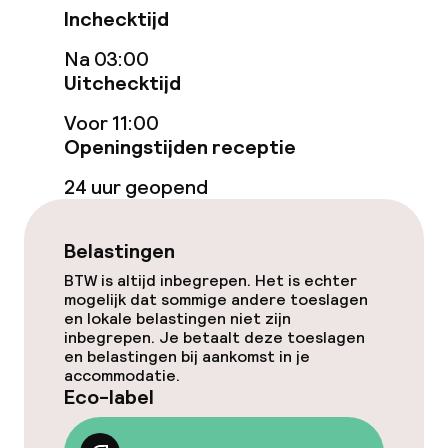
Inchecktijd
TV lounge
Na 03:00
Uitchecktijd
Eet- en drinkgelegenheden
Voor 11:00
Restaurant
Openingstijden receptie
24 uur geopend
Bar
Belastingen
Eet- en drinkdiensten
BTW is altijd inbegrepen. Het is echter
mogelijk dat sommige andere toeslagen
Ontbijtbuffet
en lokale belastingen niet zijn
inbegrepen. Je betaalt deze toeslagen
Roomservice
en belastingen bij aankomst in je
accommodatie.
Eco-label
Faciliteiten en diensten voor kinderen