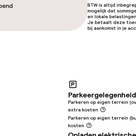
te
opend
BTW is altijd inbegre
mogelijk dat sommig
en lokale belastingen
Je betaalt deze toe
bij aankomst in je a
eren toegestaan
 5 kg)
Parkeergelegenheid
Parkeren op eigen terrein (o
extra kosten
Parkeren op eigen terrein (bu
kosten
Opladen elektrische