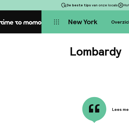
De beste tips
van onze locals
Ho
New York
Overzic
Home
Lombardy
Lees me
Informa
The Lomba
Midtown 