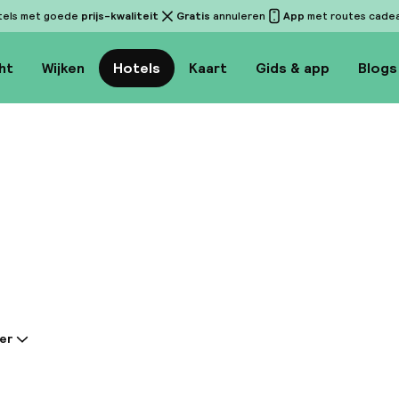
tels met goede
prijs-kwaliteit
Gratis
annuleren
App
met routes cadeau
ht
Wijken
Hotels
Kaart
Gids & app
Blogs
Bekijk 
er
tie gedeeld door de accommodatie:
rdy, een luxe boetiekhotel in residentiële stijl, ligt 
East Manhattan. Deze toplocatie biedt gemakkelijke