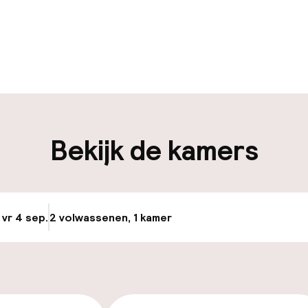
uur geopend
Meertalige med
en mogelijk
Bagageruimte
iliteit
Bekijk de kamers
nheid op eigen
Parkeerservice
n)
Openbaar parke
osten
 vr 4 sep.
2 volwassenen, 1 kamer
Update beschikba
nheid op eigen
n)
osten