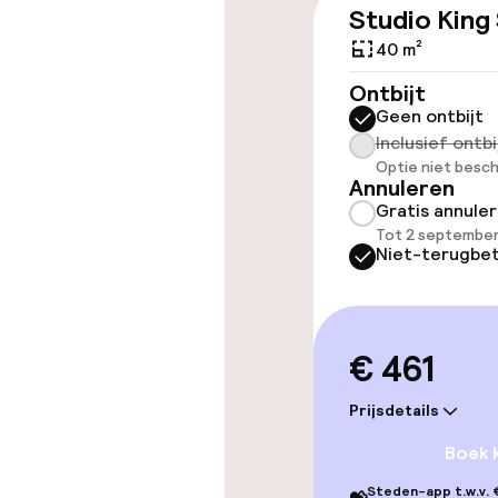
Studio King
Toegankelijkhe
40 m²
Overal rolstoe
Ontbijt
Geen ontbijt
Lift
Inclusief ontbi
Optie niet besch
Annuleren
Gratis annule
Kamers
Tot 2 septembe
Niet-terugbet
Aansluitende 
€ 461
Zwemmen & we
Prijsdetails
Spacentrum
Boek 
Fitnessruimte
Steden-app t.w.v. €