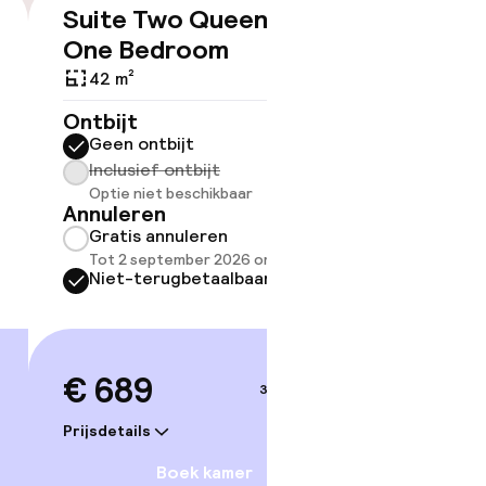
Suite Two Queen Beds
Suite
€ 689
One Bedroom
79 m²
42 m²
Ontbijt
Geen 
Ontbijt
Inclus
Geen ontbijt
Optie 
Inclusief ontbijt
Annule
Optie niet beschikbaar
Grati
Annuleren
Tot 2 
Gratis annuleren
Niet-
Tot 2 september 2026 om 20:00
Niet-terugbetaalbaar
€ 72
€ 689
3–4 sep.
Prijsdetai
Prijsdetails
Boek kamer
Steden-ap