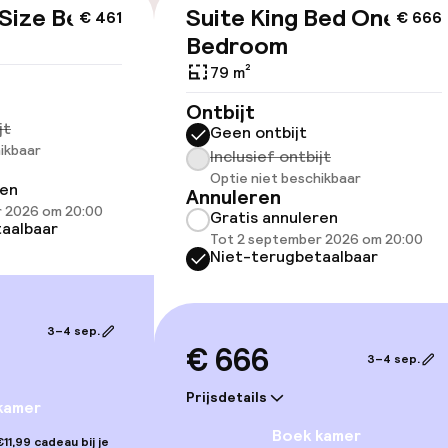
 Size Bed
Suite King Bed One
€ 461
€ 666
id
Bedroom
ltoegankelijk
79 m²
Ontbijt
jt
Geen ontbijt
ikbaar
Inclusief ontbijt
Optie niet beschikbaar
ren
Annuleren
r 2026 om 20:00
Gratis annuleren
aalbaar
Tot 2 september 2026 om 20:00
kamers beschikbaar
Niet-terugbetaalbaar
3–4 sep.
llness
€ 666
3–4 sep.
Prijsdetails
kamer
Boek kamer
 / gym
11,99 cadeau bij je