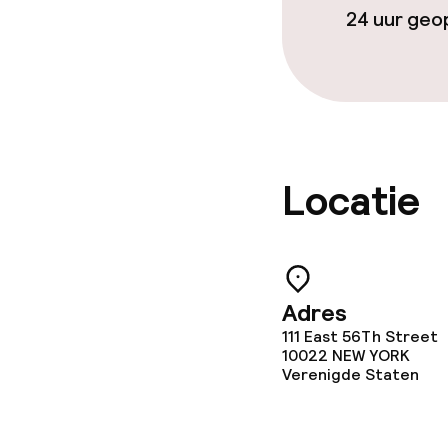
Vergaderruim
24 uur ge
Beleid
Kleine huisdi
(minder dan de
Locatie
Adres
111 East 56Th Street
10022
NEW YORK
Verenigde Staten