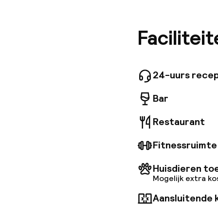
eerstekl
Designli
individu
Facilitei
verschei
gezinnen
zijn voo
die peri
24-uurs recep
Bar
Restaurant
Fitnessruimte
Huisdieren to
Mogelijk extra k
Aansluitende 