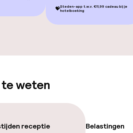
Steden-app t.w.v. €11,99 cadeau bij je
💝
hotelboeking
gelegenheden
 te weten
teiten
tijden receptie
Belastingen