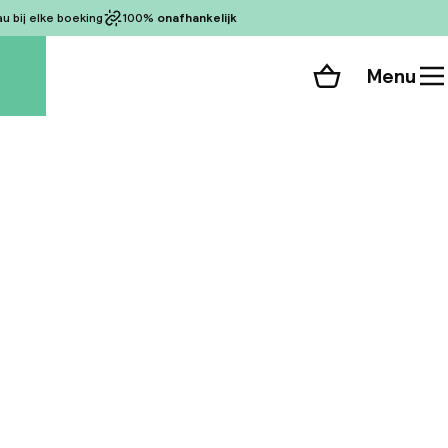
 bij elke boeking
100%
onafhankelijk
Menu
Winkelmand
Bekijk de kamers
alle 82 foto’s
in het hart van
 toegang tot