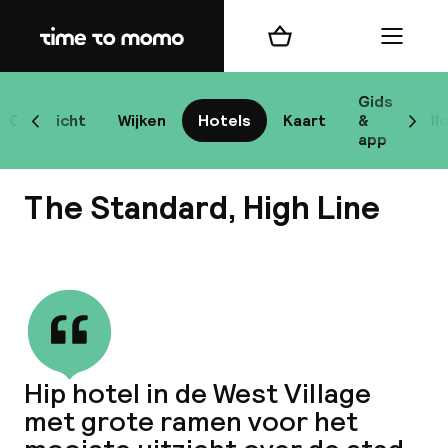
Home
Winkelmand
Menu
New
Gids
Overzicht
Wijken
Hotels
Kaart
&
Bl
Scroll naar links
Scrol
app
B
The Standard, High Line
Bekijk alle
best
Reisi
Hip hotel in de West Village
met grote ramen voor het
We