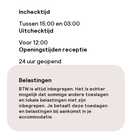
Restaurant
Inchecktijd
Tussen 15:00 en 03:00
Bar
Uitchecktijd
Voor 12:00
Eet- en drinkdiensten
Openingstijden receptie
Roomservice
24 uur geopend
Schoonmaakvoorzieningen
Belastingen
BTW is altijd inbegrepen. Het is echter
Wasservice
mogelijk dat sommige andere toeslagen
en lokale belastingen niet zijn
inbegrepen. Je betaalt deze toeslagen
en belastingen bij aankomst in je
Zakelijke faciliteiten
accommodatie.
Vergaderruimte