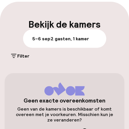
Vroeg inchecken mogelijk
Vroeg uitchecken mogelijk
Bekijk de kamers
Laat uitchecken mogelijk
5–6 sep
2 gasten, 1 kamer
Meertalige medewerkers
Filter
Bagageruimte
Parkeren & mobiliteit
Parkeergelegenheid op eigen terrein
(buiten)
Geen exacte overeenkomsten
Gratis parkeren
Geen van de kamers is beschikbaar of komt
overeen met je voorkeuren. Misschien kun je
Parkeergelegenheid op eigen terrein
ze veranderen?
(binnen)