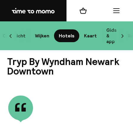
Home
Winkelmand
Menu
New
Gids
Overzicht
Wijken
Hotels
Kaart
&
Bl
Scroll naar links
Scrol
app
B
Tryp By Wyndham Newark
Downtown
Bekijk alle
best
Reisi
We