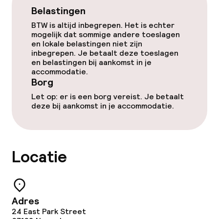
Kamers
Belastingen
BTW is altijd inbegrepen. Het is echter
Familiekamers beschikbaar
mogelijk dat sommige andere toeslagen
en lokale belastingen niet zijn
Voor toegankelijkheid
inbegrepen. Je betaalt deze toeslagen
geoptimaliseerde kamers beschikbaar
en belastingen bij aankomst in je
accommodatie.
Borg
Zwemmen & wellness
Let op: er is een borg vereist. Je betaalt
deze bij aankomst in je accommodatie.
Fitnessruimte / gym
Entertainment
Locatie
Gratis wifi
TV lounge
Adres
24 East Park Street