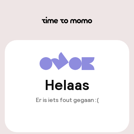
Helaas
Er is iets fout gegaan :(
Opnieuw laden