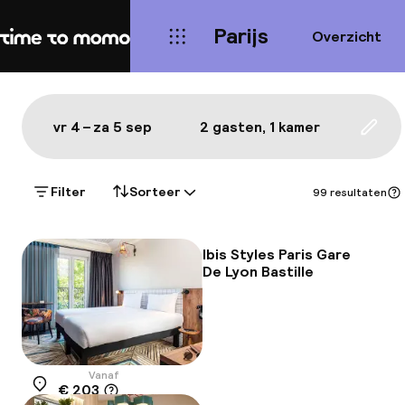
Parijs
Overzicht
Home
Kaart Parijs: de beste hotels 
Alles
Hotels
Wijken
Eten & drinken
Bezie
Toon op de kaart:
vr 4 – za 5 sep
2 gasten, 1 kamer
Upda
Filter
Sorteer
99 resultaten
Ibis Styles Paris Gare
De Lyon Bastille
Vanaf
€ 203
Locatie