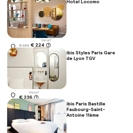
Hotel Locomo
Vanaf
€ 224
€ 262
Locatie
-14%
ibis Styles Paris Gare
de Lyon TGV
Vanaf
€ 236
Locatie
ibis Paris Bastille
Faubourg-Saint-
Antoine 11ème