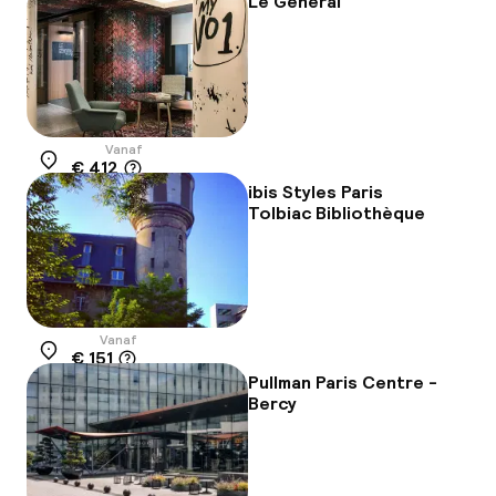
Le General
Vanaf
€ 412
Locatie
ibis Styles Paris
Tolbiac Bibliothèque
Vanaf
€ 151
Locatie
Pullman Paris Centre -
Bercy