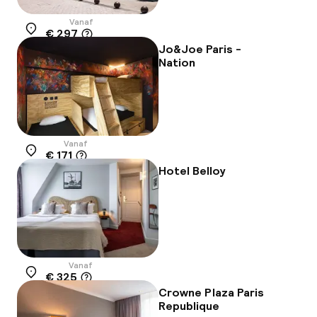
Vanaf
€ 297
Locatie
Jo&Joe Paris -
Nation
Vanaf
€ 171
Locatie
Hotel Belloy
Vanaf
€ 325
Locatie
Crowne Plaza Paris
Republique