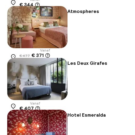
€ 344
Locatie
Atmospheres
Vanaf
€ 371
€ 477
Locatie
-22%
Les Deux Girafes
Vanaf
€ 407
Locatie
Hotel Esmeralda