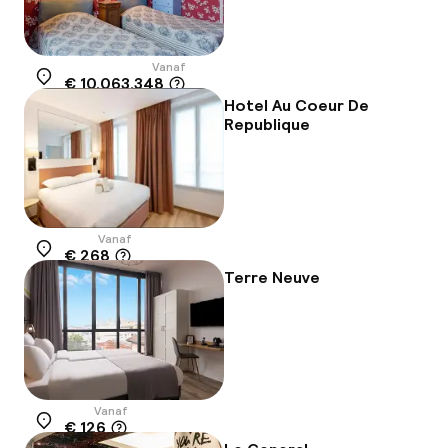
Vanaf
€ 10.063.348
Locatie
Hotel Au Coeur De
Republique
Vanaf
€ 268
Locatie
Terre Neuve
Vanaf
€ 126
Locatie