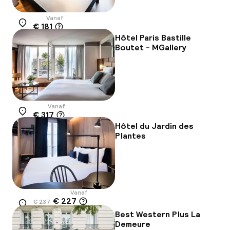
Vanaf
€ 181
Locatie
Hôtel Paris Bastille
Boutet - MGallery
Vanaf
€ 317
Locatie
Hôtel du Jardin des
Plantes
Vanaf
€ 227
€ 237
Locatie
-4%
Best Western Plus La
Demeure