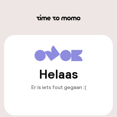
Helaas
Er is iets fout gegaan :(
Opnieuw laden