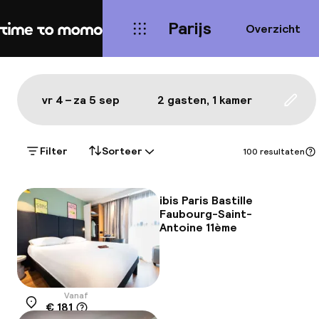
Parijs
Overzicht
Home
Kaart Parijs: de beste hotels 
Alles
Hotels
Wijken
Eten & drinken
Bezie
Toon op de kaart:
vr 4 – za 5 sep
2 gasten, 1 kamer
Upda
Filter
Sorteer
100 resultaten
ibis Paris Bastille
Faubourg-Saint-
Antoine 11ème
Vanaf
€ 181
Locatie