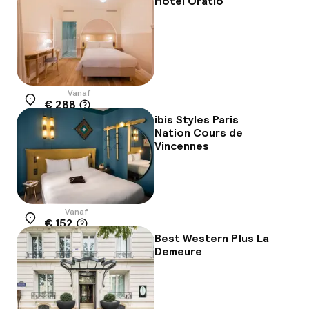
Hotel Oratio
Vanaf
€ 288
Locatie
ibis Styles Paris
Nation Cours de
Vincennes
Vanaf
€ 152
Locatie
Best Western Plus La
Demeure