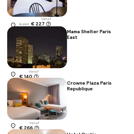
Vanaf
€ 227
€ 237
Locatie
-4%
Mama Shelter Paris
East
Vanaf
€ 140
Locatie
Crowne Plaza Paris
Republique
Vanaf
€ 266
Locatie