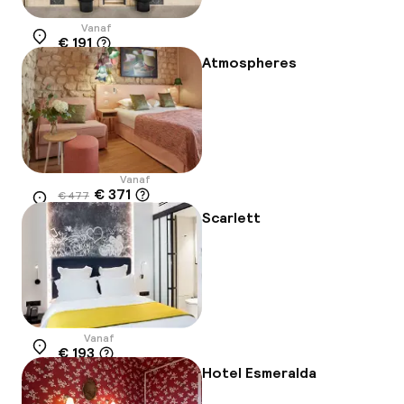
Vanaf
€ 191
Locatie
Atmospheres
Vanaf
€ 371
€ 477
Locatie
-22%
Scarlett
Vanaf
€ 193
Locatie
Hotel Esmeralda