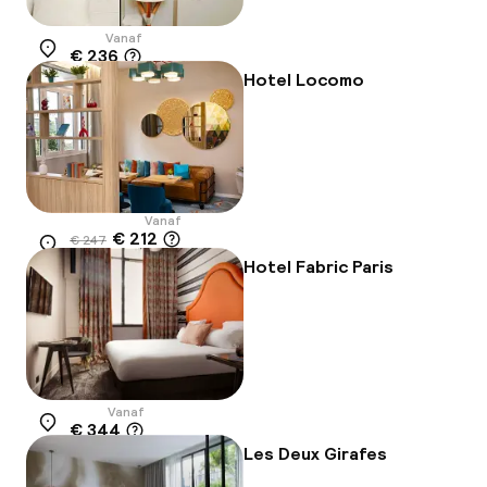
Vanaf
€ 236
Locatie
Hotel Locomo
Vanaf
€ 212
€ 247
Locatie
-14%
Hotel Fabric Paris
Vanaf
€ 344
Locatie
Les Deux Girafes