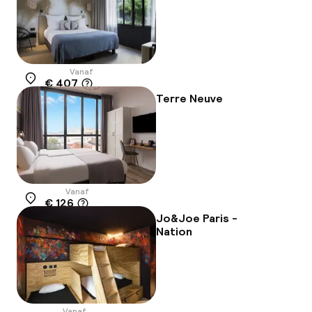
Vanaf
€ 407
Locatie
Terre Neuve
Vanaf
€ 126
Locatie
Jo&Joe Paris -
Nation
Vanaf