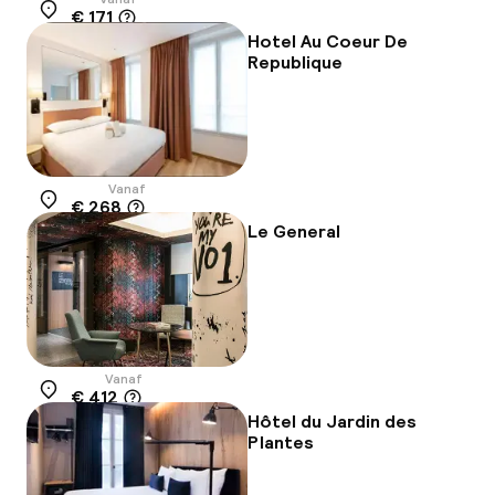
€ 171
Locatie
Hotel Au Coeur De
Republique
Vanaf
€ 268
Locatie
Le General
Vanaf
€ 412
Locatie
Hôtel du Jardin des
Plantes