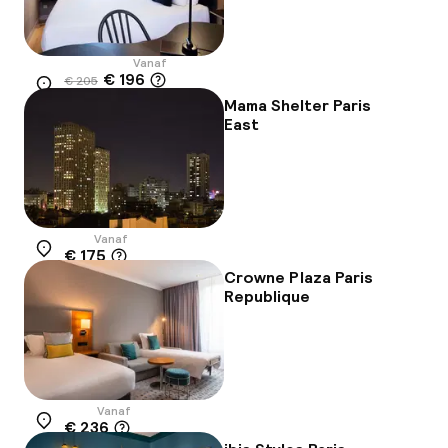
Vanaf
€ 196
€ 205
Locatie
-4%
Mama Shelter Paris
East
Vanaf
€ 175
Locatie
Crowne Plaza Paris
Republique
Vanaf
€ 236
Locatie