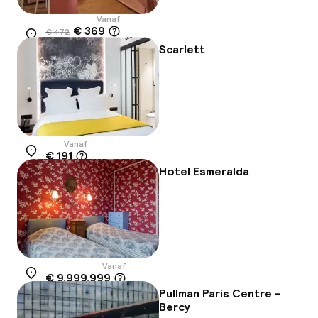
Vanaf
€ 369
€ 472
Locatie
-22%
Scarlett
Vanaf
€ 191
Locatie
Hotel Esmeralda
Vanaf
€ 9.999.999
Locatie
Pullman Paris Centre -
Bercy