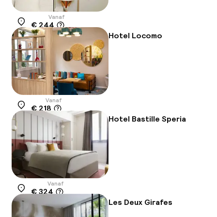
Vanaf
€ 244
Locatie
Hotel Locomo
Vanaf
€ 218
Locatie
Hotel Bastille Speria
Vanaf
€ 324
Locatie
Les Deux Girafes