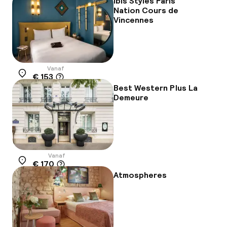
ibis Styles Paris
Nation Cours de
Vincennes
Vanaf
€ 153
Locatie
Best Western Plus La
Demeure
Vanaf
€ 170
Locatie
Atmospheres