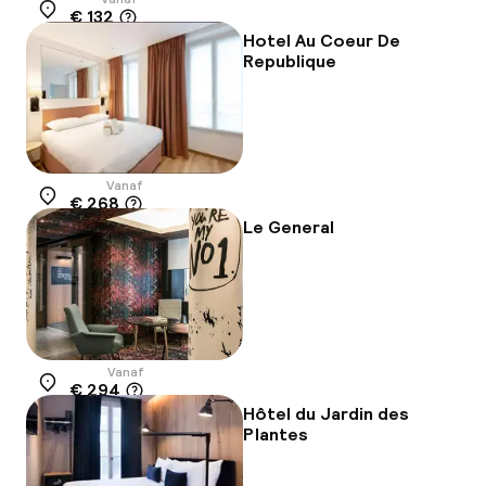
€ 132
Locatie
Hotel Au Coeur De
Republique
Vanaf
€ 268
Locatie
Le General
Vanaf
€ 294
Locatie
Hôtel du Jardin des
Plantes