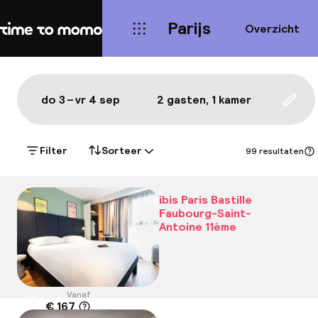
Parijs
Overzicht
Home
Kaart Parijs: de beste hotels 
Alles
Hotels
Wijken
Eten & drinken
Bezie
Toon op de kaart:
do 3 – vr 4 sep
2 gasten, 1 kamer
Upda
Filter
Sorteer
99 resultaten
ibis Paris Bastille
Faubourg-Saint-
Antoine 11ème
Vanaf
€ 167
Locatie