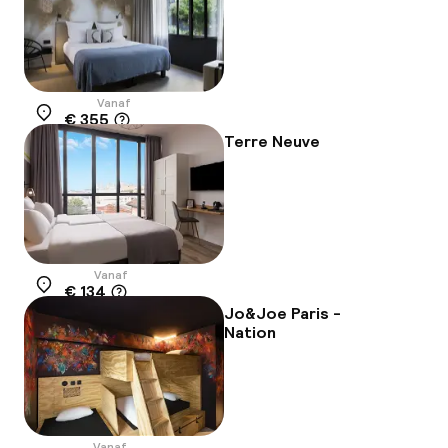
Vanaf
€ 355
Locatie
Terre Neuve
Vanaf
€ 134
Locatie
Jo&Joe Paris -
Nation
Vanaf