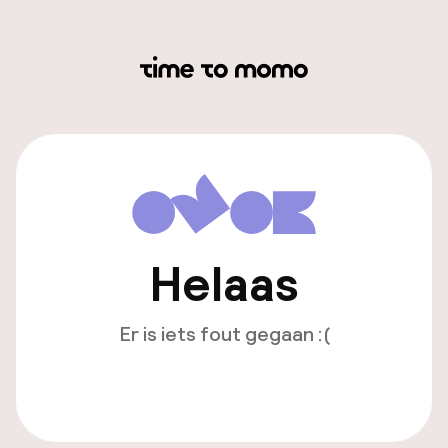
Helaas
Er is iets fout gegaan :(
Opnieuw laden