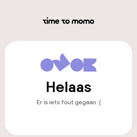
Helaas
Er is iets fout gegaan :(
Opnieuw laden