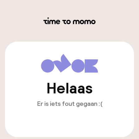
Helaas
Er is iets fout gegaan :(
Opnieuw laden