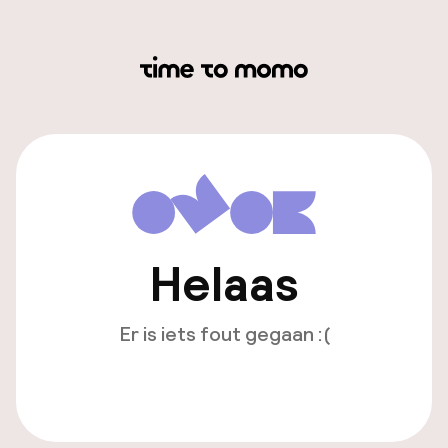
Helaas
Er is iets fout gegaan :(
Opnieuw laden